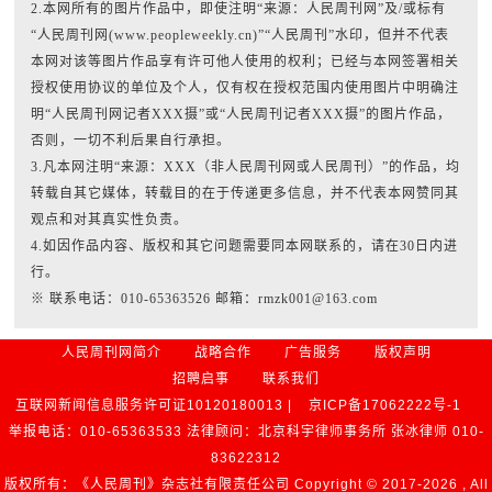
2.本网所有的图片作品中，即使注明“来源：人民周刊网”及/或标有
“人民周刊网(www.peopleweekly.cn)”“人民周刊”水印，但并不代表
本网对该等图片作品享有许可他人使用的权利；已经与本网签署相关
授权使用协议的单位及个人，仅有权在授权范围内使用图片中明确注
明“人民周刊网记者XXX摄”或“人民周刊记者XXX摄”的图片作品，
否则，一切不利后果自行承担。
3.凡本网注明“来源：XXX（非人民周刊网或人民周刊）”的作品，均
转载自其它媒体，转载目的在于传递更多信息，并不代表本网赞同其
观点和对其真实性负责。
4.如因作品内容、版权和其它问题需要同本网联系的，请在30日内进
行。
※ 联系电话：010-65363526 邮箱：rmzk001@163.com
人民周刊网简介
战略合作
广告服务
版权声明
招聘启事
联系我们
互联网新闻信息服务许可证10120180013 |
京ICP备17062222号-1
举报电话：010-65363533 法律顾问：北京科宇律师事务所 张冰律师 010-
83622312
版权所有：《人民周刊》杂志社有限责任公司 Copyright © 2017-
2026 , All