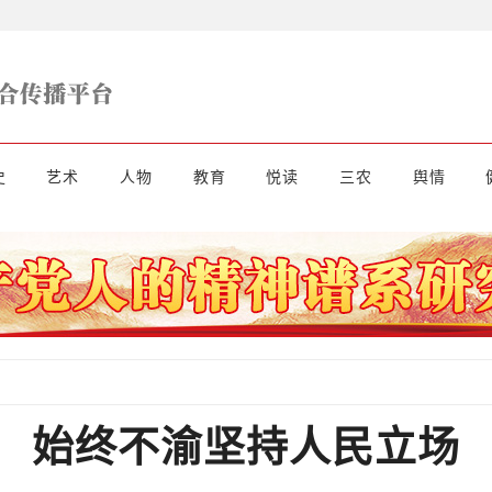
史
艺术
人物
教育
悦读
三农
舆情
始终不渝坚持人民立场