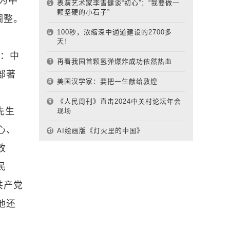
为中
表演艺术家李雪健谈“初心”：“我要做一
颗坚硬的小石子”
调整。
100秒，浓缩深中通道建设的2700多
天！
题：中
再看我国首颗氢弹爆炸成功依然热血
部著
美国汉学家：要把一生献给敦煌
《人民周刊》直击2024中关村论坛年会
先生
现场
心、
AI绘画版《灯火里的中国》
改
民
共产党
他还