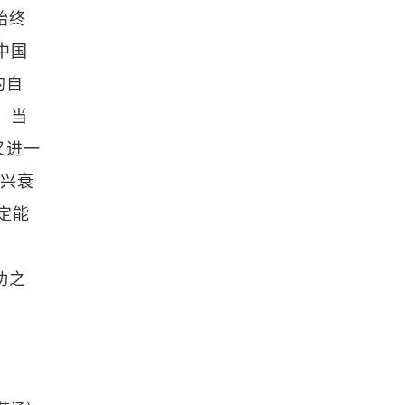
始终
中国
的自
。当
又进一
乱兴衰
定能
功之