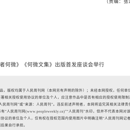
（责编：张
记者何微》《何微文集》出版首发座谈会举行
有作品，版权均属于人民周刊网（本网另有声明的除外）；未经本网授权，任何单
签署相关授权使用协议的单位及个人，应注意作品中是否有相应的授权使用限制
人民周刊网”或“来源：人民周刊”。违反前述声明者，本网将追究其相关法律责
民周刊网(www.peopleweekly.cn)”“人民周刊”水印，但并不代表本网对
协议的单位及个人，仅有权在授权范围内使用图片中明确注明“人民周刊网记
利后果自行承担。