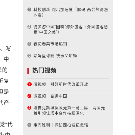
科技创新 跑出加速度（解码·两会热词怎
么看）
徒步游中国“圈粉”海外游客（外国游客感
受“中国之美”）
春花春菜市场热销
好、写
姑妈篮球赛 快乐又酣畅
、中
思的
热门视频
折复
微视频｜引领新时代改革开放
但是
微视频｜奋进中国
共产
塔吉克斯坦执政党第一副主席：两国元
首引领让塔中合作持续深化
党”代
走向胜利｜探访西柏坡纪念馆