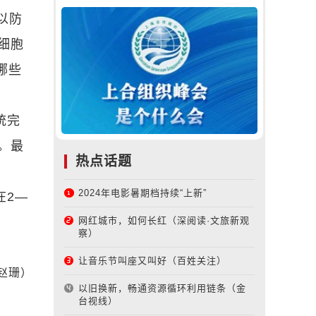
以防
细胞
哪些
统完
。最
热点话题
2024年电影暑期档持续“上新”
在2—
网红城市，如何长红（深阅读·文旅新观
察）
让音乐节叫座又叫好（百姓关注）
赵珊）
以旧换新，畅通资源循环利用链条（金
台视线）