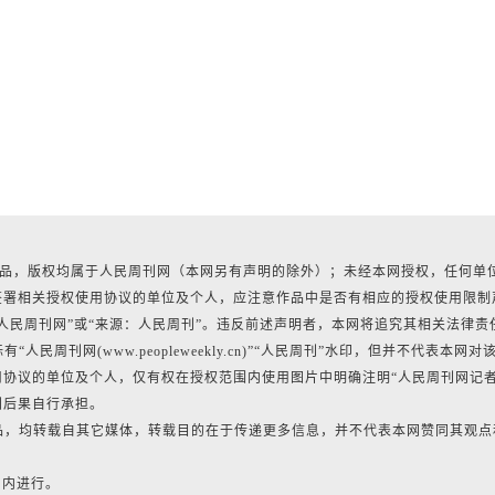
有作品，版权均属于人民周刊网（本网另有声明的除外）；未经本网授权，任何单
签署相关授权使用协议的单位及个人，应注意作品中是否有相应的授权使用限制
人民周刊网”或“来源：人民周刊”。违反前述声明者，本网将追究其相关法律责
民周刊网(www.peopleweekly.cn)”“人民周刊”水印，但并不代表本网对
协议的单位及个人，仅有权在授权范围内使用图片中明确注明“人民周刊网记
利后果自行承担。
作品，均转载自其它媒体，转载目的在于传递更多信息，并不代表本网赞同其观点
日内进行。