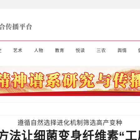
史
艺术
人物
教育
悦读
三农
舆情
遵循自然选择进化机制筛选高产变种
方法让细菌变身纤维素“工