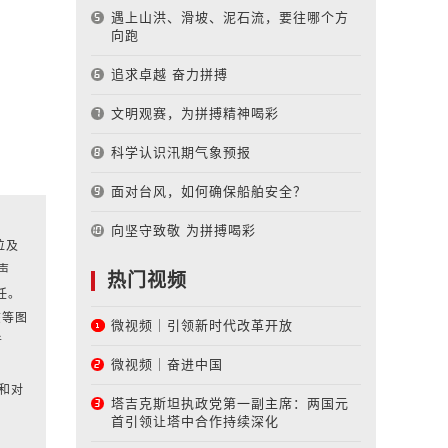
遇上山洪、滑坡、泥石流，要往哪个方
向跑
追求卓越 奋力拼搏
文明观赛，为拼搏精神喝彩
科学认识汛期气象预报
面对台风，如何确保船舶安全？
向坚守致敬 为拼搏喝彩
位及
声
热门视频
任。
该等图
微视频｜引领新时代改革开放
者
微视频｜奋进中国
和对
塔吉克斯坦执政党第一副主席：两国元
首引领让塔中合作持续深化