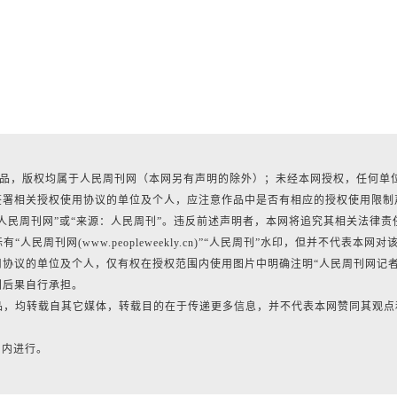
有作品，版权均属于人民周刊网（本网另有声明的除外）；未经本网授权，任何单
签署相关授权使用协议的单位及个人，应注意作品中是否有相应的授权使用限制
人民周刊网”或“来源：人民周刊”。违反前述声明者，本网将追究其相关法律责
民周刊网(www.peopleweekly.cn)”“人民周刊”水印，但并不代表本网对
协议的单位及个人，仅有权在授权范围内使用图片中明确注明“人民周刊网记
利后果自行承担。
作品，均转载自其它媒体，转载目的在于传递更多信息，并不代表本网赞同其观点
日内进行。