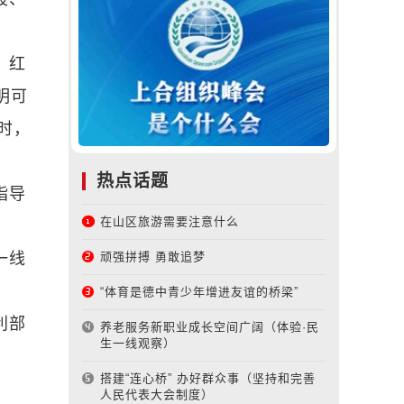
：红
明可
时，
热点话题
指导
在山区旅游需要注意什么
一线
顽强拼搏 勇敢追梦
“体育是德中青少年增进友谊的桥梁”
利部
养老服务新职业成长空间广阔（体验·民
生一线观察）
搭建“连心桥” 办好群众事（坚持和完善
人民代表大会制度）