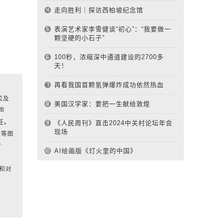
走向胜利｜探访西柏坡纪念馆
表演艺术家李雪健谈“初心”：“我要做一
颗坚硬的小石子”
100秒，浓缩深中通道建设的2700多
天！
再看我国首颗氢弹爆炸成功依然热血
位及
美国汉学家：要把一生献给敦煌
声
任。
《人民周刊》直击2024中关村论坛年会
现场
该等图
者
AI绘画版《灯火里的中国》
和对