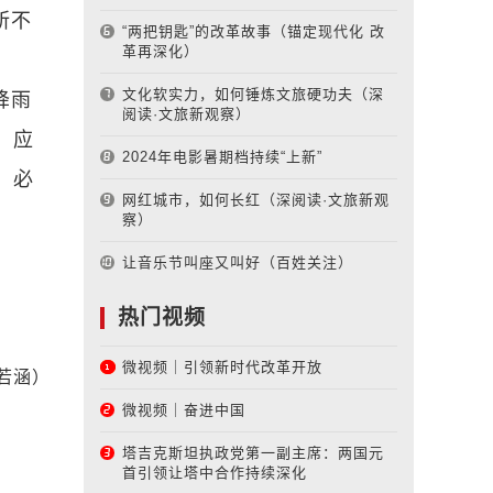
所不
“两把钥匙”的改革故事（锚定现代化 改
革再深化）
文化软实力，如何锤炼文旅硬功夫（深
降雨
阅读·文旅新观察）
；应
2024年电影暑期档持续“上新”
，必
网红城市，如何长红（深阅读·文旅新观
察）
让音乐节叫座又叫好（百姓关注）
热门视频
微视频｜引领新时代改革开放
若涵）
微视频｜奋进中国
塔吉克斯坦执政党第一副主席：两国元
首引领让塔中合作持续深化