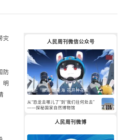
涝灾
人民周刊微信公众号
国防
，明
林超：“那兔”逐星海 花开种花家
情
从“恐龙去哪儿了”到“我们往何处去”
——探秘国家自然博物馆
人民周刊微博
段、