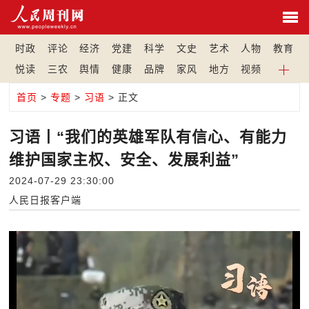
时政
评论
经济
党建
科学
文史
艺术
人物
教育
悦读
三农
舆情
健康
品牌
家风
地方
视频
首页
>
专题
>
习语
> 正文
习语丨“我们的英雄军队有信心、有能力
维护国家主权、安全、发展利益”
2024-07-29 23:30:00
人民日报客户端