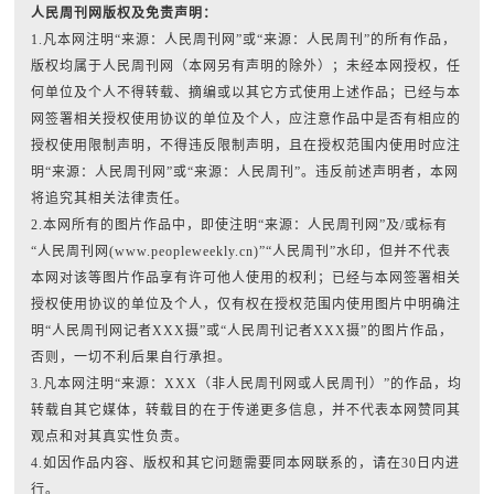
人民周刊网版权及免责声明：
1.凡本网注明“来源：人民周刊网”或“来源：人民周刊”的所有作品，
版权均属于人民周刊网（本网另有声明的除外）；未经本网授权，任
何单位及个人不得转载、摘编或以其它方式使用上述作品；已经与本
网签署相关授权使用协议的单位及个人，应注意作品中是否有相应的
授权使用限制声明，不得违反限制声明，且在授权范围内使用时应注
明“来源：人民周刊网”或“来源：人民周刊”。违反前述声明者，本网
将追究其相关法律责任。
2.本网所有的图片作品中，即使注明“来源：人民周刊网”及/或标有
“人民周刊网(www.peopleweekly.cn)”“人民周刊”水印，但并不代表
本网对该等图片作品享有许可他人使用的权利；已经与本网签署相关
授权使用协议的单位及个人，仅有权在授权范围内使用图片中明确注
明“人民周刊网记者XXX摄”或“人民周刊记者XXX摄”的图片作品，
否则，一切不利后果自行承担。
3.凡本网注明“来源：XXX（非人民周刊网或人民周刊）”的作品，均
转载自其它媒体，转载目的在于传递更多信息，并不代表本网赞同其
观点和对其真实性负责。
4.如因作品内容、版权和其它问题需要同本网联系的，请在30日内进
行。