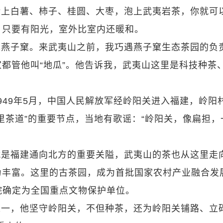
烤上白薯、柿子、桂圆、大枣，泡上武夷岩茶，你就可
，只要有阳光，室外比室内还暖和。
过燕子窠。来武夷山之前，我巧遇燕子窠生态茶园的负
都管他叫“地瓜”。他告诉我，武夷山这里是科技种茶
949年5月，中国人民解放军经岭阳关进入福建，岭阳
里茶道”的重要节点，当地有歌谣：“岭阳关，像扁担，
就是福建通向北方的重要关隘，武夷山的茶也从这里走
为丰富。这里的古茶园，成为首批国家农村产业融合发
务院确定为全国重点文物保护单位。
之一，他坚守岭阳关，不但种茶，还为岭阳关铺路、立