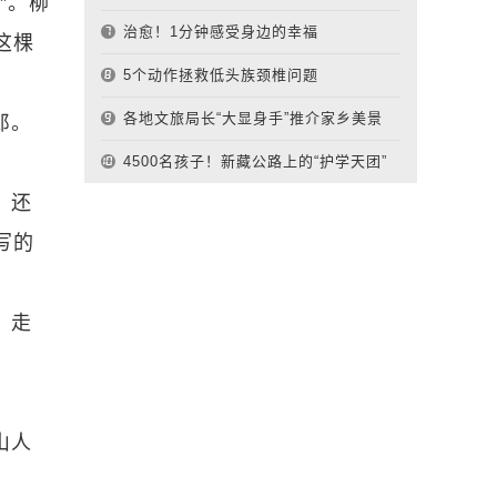
”。柳
治愈！1分钟感受身边的幸福
这棵
5个动作拯救低头族颈椎问题
各地文旅局长“大显身手”推介家乡美景
郎。
4500名孩子！新藏公路上的“护学天团”
，还
写的
，走
山人