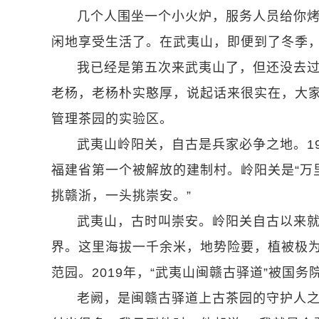
几个人围坐一个小火炉，服务人员给你
闲地享受生活了。在武夷山，即便到了冬季
我已经是第五次来武夷山了，但还没去
老杨，老杨朴实憨厚，说起话来很实在，大家
管理茶园的实验区。
武夷山岭阳关，自古是兵家必争之地。1
福建省第一个被解放的建制村。岭阳关是“万
挑赣浙，一头挑崇安。”
武夷山，古时叫崇安。岭阳关自古以来
界。这里海拔一千余米，地势险要，植被极
范园。2019年，“武夷山闽赣古驿道”被国
老阙，是闽赣古驿道上古茶园的守护人