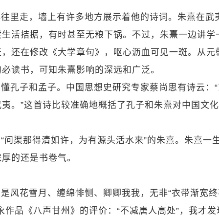
再往里走，墙上有许多地方展示着他的诗词。朱熹在武
候生活拮据，有时甚至无粮下锅。不过，朱熹一边讲学
天，还在修改《大学章句》，呕心沥血可见一斑。从元
的必读书，可知朱熹影响的深远和广泛。
懂孔子和孟子。中国思想史研究专家蔡尚思有诗云：“
夷。”这首诗比较准确地概括了孔子和朱熹对中国文
“问渠那得清如许，为有源头活水来”的朱熹。朱熹一
浓厚的还是书卷气。
是风花雪月、缠绵悱恻、卿卿我我，无非“衣带渐宽终
永作品《八声甘州》的评价：“不减唐人高处”，我才发