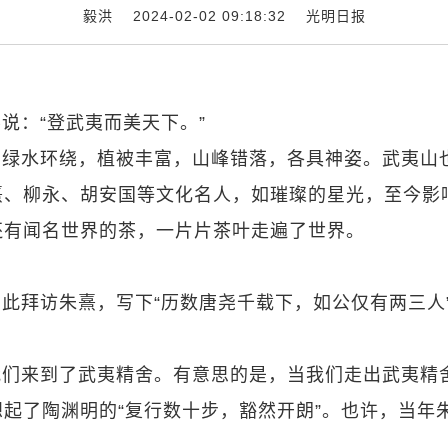
毅洪 2024-02-02 09:18:32
光明日报
说：“登武夷而美天下。”
，绿水环绕，植被丰富，山峰错落，各具神姿。武夷山
熹、柳永、胡安国等文化名人，如璀璨的星光，至今影
还有闻名世界的茶，一片片茶叶走遍了世界。
此拜访朱熹，写下“历数唐尧千载下，如公仅有两三人
我们来到了武夷精舍。有意思的是，当我们走出武夷精
起了陶渊明的“复行数十步，豁然开朗”。也许，当年