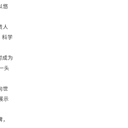
以悠
责人
、科学
村成为
一头
向世
展示
碑，