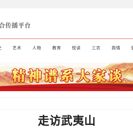
史
艺术
人物
教育
悦读
三农
舆情
走访武夷山