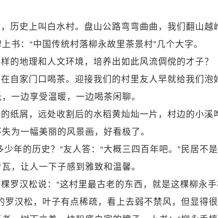
村，历史上叫白水村。盘山公路弯弯曲曲，我们翻山越
上书：“中国传统村落柳永故里茶景村”几个大字。
怎样的地理和人文环境，培养出如此风流倜傥的才子？
坐在自家门口喝茶。迎接我们的村里友人早就给我们泡
光，一边享受温暖，一边喝茶闲聊。
扔的纸屑，远处收割后的水稻黄灿灿一片，村边的小溪
不失为一幅美丽的风景画，好看极了。
多少年的历史？”友人答：“大概三四百年吧。”民居不
青瓦，让人一下子感到雅致和温馨。
棵罗汉松说：“这村里最古老的东西，就是这棵柳永手
的罗汉松，叶子有点稀疏，看上去弱不禁风，但显得