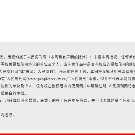
有作品，版权均属于人民周刊网（本网另有声明的除外）；未经本网授权，任何单
签署相关授权使用协议的单位及个人，应注意作品中是否有相应的授权使用限制
人民周刊网”或“来源：人民周刊”。违反前述声明者，本网将追究其相关法律责
民周刊网(www.peopleweekly.cn)”“人民周刊”水印，但并不代表本网对
协议的单位及个人，仅有权在授权范围内使用图片中明确注明“人民周刊网记
利后果自行承担。
作品，均转载自其它媒体，转载目的在于传递更多信息，并不代表本网赞同其观点
日内进行。