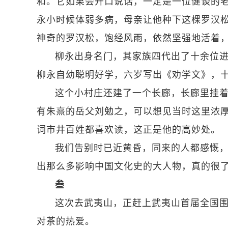
和。它如果会开口说话，一定是一位健谈的老
永小时候体弱多病，母亲让他种下这棵罗汉
神奇的罗汉松，饱经风雨，依然坚强地活着
柳永出身名门，其家族四代出了十余位
柳永自幼聪明好学，六岁写出《劝学文》，
这个小村庄还建了一个长廊，长廊里挂
有朱熹的岳父刘勉之，可以想见当时这里浓
词市井百姓都喜欢读，这正是他的高妙处。
我们告别时已近黄昏，同来的人都感慨
出那么多影响中国文化史的大人物，真的很
叁
这次去武夷山，正赶上武夷山首届全国
对茶的热爱。