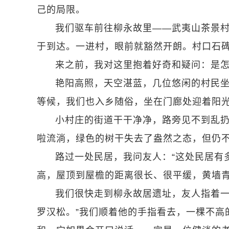
己的局限。
我们驱车前往柳永故里——武夷山茶景
于到达。一进村，眼前就豁然开朗。村口石碑
来之前，我对这里抱着好奇和疑问：是
艳阳高照，天空湛蓝，几位悠闲的村民
等候，我们也入乡随俗，坐在门廊处迎着阳
小村庄的街道干干净净，路旁见不到乱
啦流淌，绿色的树干失去了盎然之态，但仍
路过一处民居，我问友人：“这处民居有
高，屋顶到屋檐的距离很长、很平缓，黄墙
我们很快走到柳永故居遗址，友人指着一
罗汉松。”我们顺着他的手指看去，一棵不高