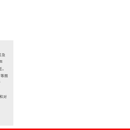
位及
声
任。
该等图
者
和对