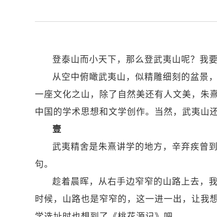
登泰山而小天下，那么登武夷山呢？我要
从空中俯瞰武夷山，似精雕细刻的盆景
一座文化之山，除了自然美还有人文美，朱
中国的学术思想和文学创作。当然，武夷山
壹
武夷精舍是朱熹讲学的地方，辛弃疾曾到
句。
趁着晨晖，从右手边窄窄的山路上去，
时候，山路也是窄窄的，这一进一出，让我想
学选址时也想到了《桃花源记》吧。