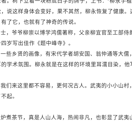
者。树下立着一块粉底白字的牌子，上书：“柳永手植
松，说这样身体会变好，果不其然，柳永恢复了健康。
，有了它，也就有了神奇的传说。
进士，爷爷柳崇以博学鸿儒著称，父亲柳宜官至工部侍
十四岁写出佳作《题中峰寺》。
着一些乡贤的画像，有宋代学者胡安国、翁仲通等大儒
厚的学术氛围。柳永就是在这样的环境里耳濡目染，他
，我们来这里都不容易，更何况古人。武夷的小小山村
了不起。
围炉煮茶节，真是人山人海，热闹非凡，也彰显了武夷