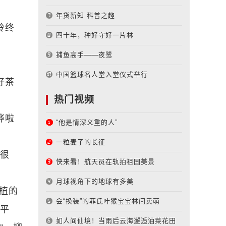
年货新知 科普之趣
岭终
四十年，种好守好一片林
捕鱼高手——夜鹭
中国篮球名人堂入堂仪式举行
好茶
热门视频
哗啦
“他是情深义重的人”
一粒麦子的长征
是很
快来看！航天员在轨拍祖国美景
月球视角下的地球有多美
植的
会“换装”的菲氏叶猴宝宝林间卖萌
很平
如人间仙境！当雨后云海邂逅油菜花田