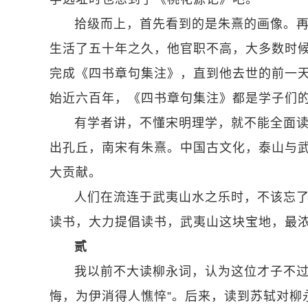
拾级而上，首先看到的是朱熹的画像。
生活了五十年之久，他官职不高，大多数时
完成《四书章句集注》，直到他去世的前一
始近六百年，《四书章句集注》都是学子们
有学者讲，不懂宋明理学，就不能全面读
出孔丘，南宋有朱熹。中国古文化，泰山与武
大贡献。
人们在流连于武夷山水之乐时，不该忘了
读书，大力提倡读书，武夷山这块宝地，最
贰
我以前不大读柳永词，认为这位才子不过
悔，为伊消得人憔悴”。后来，读到苏轼对柳