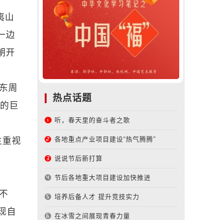
夷山
一边
朝开
东周
热点话题
化的巨
听，春天里的奋斗者之歌
各地重点产业项目建设“热气腾腾”
生重视
说说节后新打算
节后各地重大项目建设加快推进
不
培养后备人才 提升竞技实力
现自
在冰雪之间展现青春力量