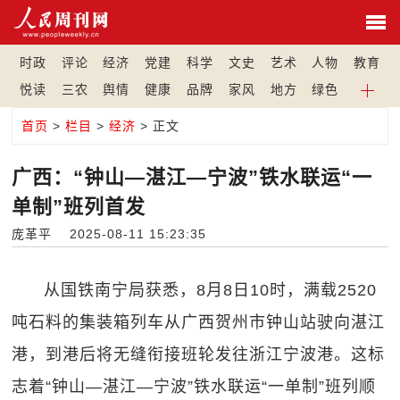
时政
评论
经济
党建
科学
文史
艺术
人物
教育
悦读
三农
舆情
健康
品牌
家风
地方
绿色
首页
>
栏目
>
经济
> 正文
广西：“钟山—湛江—宁波”铁水联运“一
单制”班列首发
庞革平 2025-08-11 15:23:35
从国铁南宁局获悉，8月8日10时，满载2520
吨石料的集装箱列车从广西贺州市钟山站驶向湛江
港，到港后将无缝衔接班轮发往浙江宁波港。这标
志着“钟山—湛江—宁波”铁水联运“一单制”班列顺