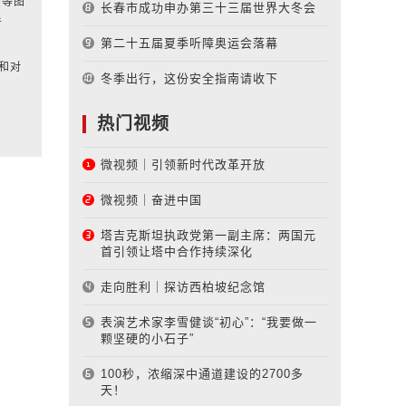
该等图
长春市成功申办第三十三届世界大冬会
者
第二十五届夏季听障奥运会落幕
和对
冬季出行，这份安全指南请收下
热门视频
微视频｜引领新时代改革开放
微视频｜奋进中国
塔吉克斯坦执政党第一副主席：两国元
首引领让塔中合作持续深化
走向胜利｜探访西柏坡纪念馆
表演艺术家李雪健谈“初心”：“我要做一
颗坚硬的小石子”
100秒，浓缩深中通道建设的2700多
天！