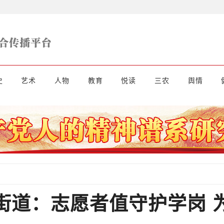
史
艺术
人物
教育
悦读
三农
舆情
街道：志愿者值守护学岗 