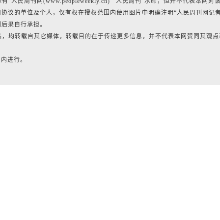
民周刊网(www.peopleweekly.cn)”“人民周刊”水印，但并不代表本网对
协议的单位及个人，仅有权在授权范围内使用图片中明确注明“人民周刊网记
利后果自行承担。
作品，均转载自其它媒体，转载目的在于传递更多信息，并不代表本网赞同其观点
日内进行。