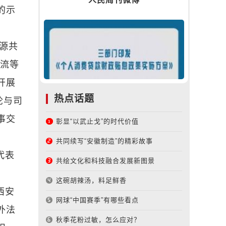
的示
源共
交流等
开展
热点话题
论与司
事交
彰显“以武止戈”的时代价值
共同续写“安徽制造”的精彩故事
代表
共绘文化和科技融合发展新图景
这碗胡辣汤，料足鲜香
西安
网球“中国赛季”有哪些看点
外法
秋季花粉过敏，怎么应对？