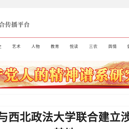
史
艺术
人物
教育
悦读
三农
舆情
与西北政法大学联合建立