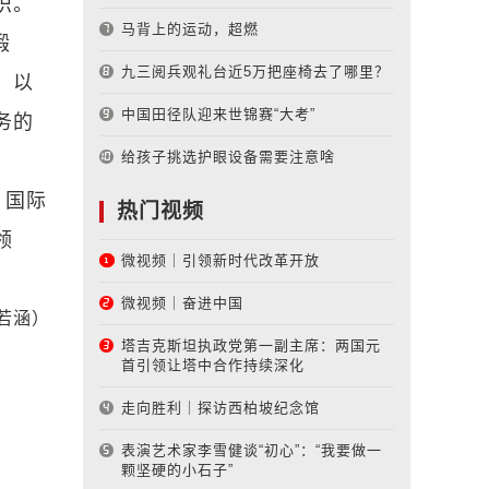
识。
马背上的运动，超燃
锻
九三阅兵观礼台近5万把座椅去了哪里？
，以
中国田径队迎来世锦赛“大考”
务的
给孩子挑选护眼设备需要注意啥
、国际
热门视频
领
微视频｜引领新时代改革开放
微视频｜奋进中国
若涵）
塔吉克斯坦执政党第一副主席：两国元
首引领让塔中合作持续深化
走向胜利｜探访西柏坡纪念馆
表演艺术家李雪健谈“初心”：“我要做一
颗坚硬的小石子”