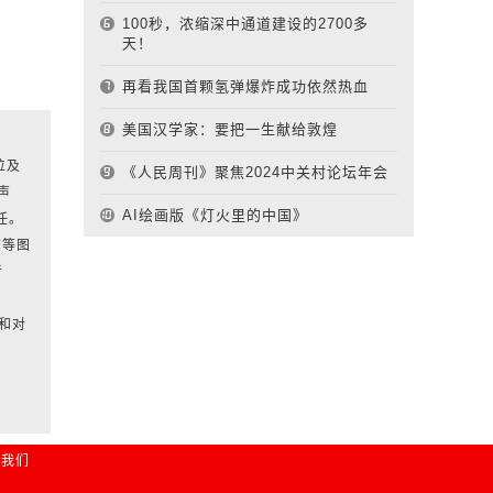
100秒，浓缩深中通道建设的2700多
天！
再看我国首颗氢弹爆炸成功依然热血
美国汉学家：要把一生献给敦煌
位及
《人民周刊》聚焦2024中关村论坛年会
声
AI绘画版《灯火里的中国》
任。
该等图
者
和对
系我们