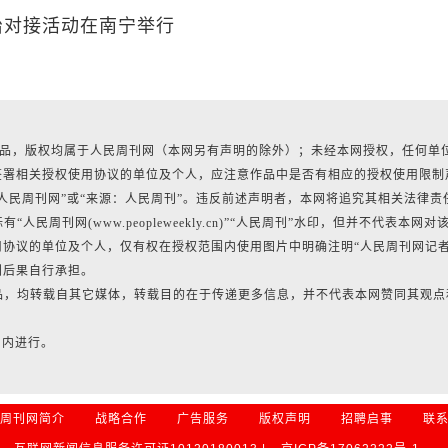
治对接活动在南宁举行
有作品，版权均属于人民周刊网（本网另有声明的除外）；未经本网授权，任何单
签署相关授权使用协议的单位及个人，应注意作品中是否有相应的授权使用限制
人民周刊网”或“来源：人民周刊”。违反前述声明者，本网将追究其相关法律责
民周刊网(www.peopleweekly.cn)”“人民周刊”水印，但并不代表本网对
协议的单位及个人，仅有权在授权范围内使用图片中明确注明“人民周刊网记
利后果自行承担。
作品，均转载自其它媒体，转载目的在于传递更多信息，并不代表本网赞同其观点
日内进行。
周刊网简介
战略合作
广告服务
版权声明
招聘启事
联