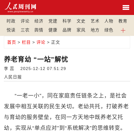
时政
评论
经济
党建
科学
文史
艺术
人物
教育
悦读
三农
舆情
健康
品牌
家风
地方
绿色
首页
>
栏目
>
评论
> 正文
养老育幼 “一站”解忧
李 蕊 2025-12-12 07:51:29
人民日报
“一老一小”，同在家庭责任链条之上，是社会
发展中相互关联的民生关切。老幼共托，打破养老
与育幼的服务壁垒，在同一方天地中既养老又托
幼，实现从“单点应对”到“系统解决”的思维转变。