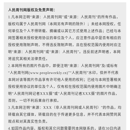
人民周刊网版权及免责声明：
1.凡本网注明“来源：人民周刊网”或“来源：人民周刊”的所有作品，
版权均属于人民周刊网（本网另有声明的除外）；未经本网授权，任
何单位及个人不得转载、摘编或以其它方式使用上述作品；已经与本
网签署相关授权使用协议的单位及个人，应注意作品中是否有相应的
授权使用限制声明，不得违反限制声明，且在授权范围内使用时应注
明“来源：人民周刊网”或“来源：人民周刊”。违反前述声明者，本网
将追究其相关法律责任。
2.本网所有的图片作品中，即使注明“来源：人民周刊网”及/或标有
“人民周刊网(www.peopleweekly.cn)”“人民周刊”水印，但并不代表
本网对该等图片作品享有许可他人使用的权利；已经与本网签署相关
授权使用协议的单位及个人，仅有权在授权范围内使用图片中明确注
明“人民周刊网记者XXX摄”或“人民周刊记者XXX摄”的图片作品，
否则，一切不利后果自行承担。
3.凡本网注明“来源：XXX（非人民周刊网或人民周刊）”的作品，均
转载自其它媒体，转载目的在于传递更多信息，并不代表本网赞同其
观点和对其真实性负责。
4.如因作品内容、版权和其它问题需要同本网联系的，请在30日内进