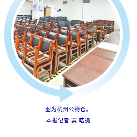
图为杭州公物仓。
本报记者 窦 皓摄