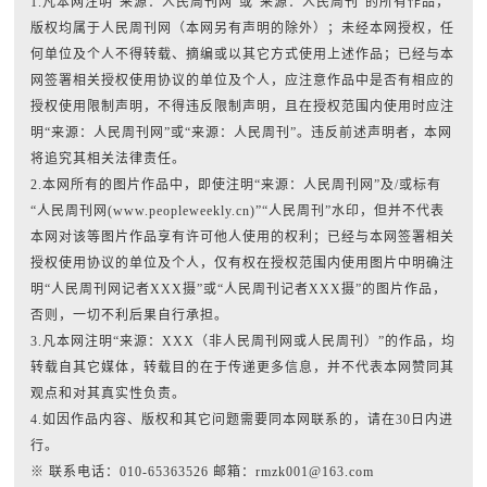
1.凡本网注明“来源：人民周刊网”或“来源：人民周刊”的所有作品，
版权均属于人民周刊网（本网另有声明的除外）；未经本网授权，任
何单位及个人不得转载、摘编或以其它方式使用上述作品；已经与本
网签署相关授权使用协议的单位及个人，应注意作品中是否有相应的
授权使用限制声明，不得违反限制声明，且在授权范围内使用时应注
明“来源：人民周刊网”或“来源：人民周刊”。违反前述声明者，本网
将追究其相关法律责任。
2.本网所有的图片作品中，即使注明“来源：人民周刊网”及/或标有
“人民周刊网(www.peopleweekly.cn)”“人民周刊”水印，但并不代表
本网对该等图片作品享有许可他人使用的权利；已经与本网签署相关
授权使用协议的单位及个人，仅有权在授权范围内使用图片中明确注
明“人民周刊网记者XXX摄”或“人民周刊记者XXX摄”的图片作品，
否则，一切不利后果自行承担。
3.凡本网注明“来源：XXX（非人民周刊网或人民周刊）”的作品，均
转载自其它媒体，转载目的在于传递更多信息，并不代表本网赞同其
观点和对其真实性负责。
4.如因作品内容、版权和其它问题需要同本网联系的，请在30日内进
行。
※ 联系电话：010-65363526 邮箱：rmzk001@163.com