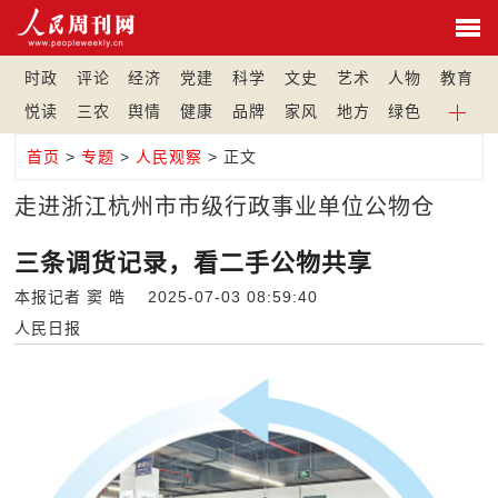
时政
评论
经济
党建
科学
文史
艺术
人物
教育
悦读
三农
舆情
健康
品牌
家风
地方
绿色
首页
>
专题
>
人民观察
> 正文
走进浙江杭州市市级行政事业单位公物仓
三条调货记录，看二手公物共享
本报记者 窦 皓 2025-07-03 08:59:40
人民日报