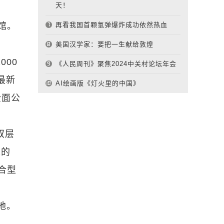
天！
馆。
再看我国首颗氢弹爆炸成功依然热血
美国汉学家：要把一生献给敦煌
00
《人民周刊》聚焦2024中关村论坛年会
最新
AI绘画版《灯火里的中国》
全面公
双层
人的
合型
地。