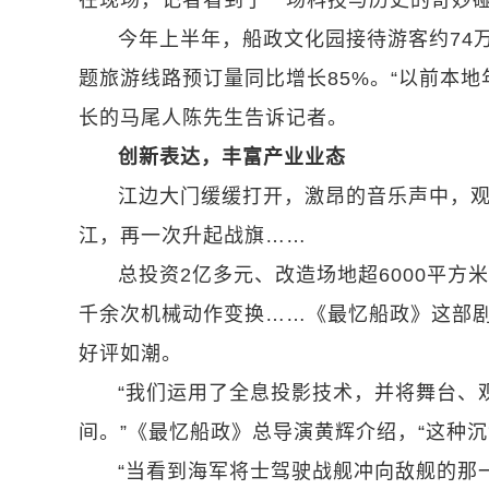
在现场，记者看到了一场科技与历史的奇妙碰
今年上半年，船政文化园接待游客约74
题旅游线路预订量同比增长85%。“以前本
长的马尾人陈先生告诉记者。
创新表达，丰富产业业态
江边大门缓缓打开，激昂的音乐声中，
江，再一次升起战旗……
总投资2亿多元、改造场地超6000平方
千余次机械动作变换……《最忆船政》这部剧自
好评如潮。
“我们运用了全息投影技术，并将舞台、
间。”《最忆船政》总导演黄辉介绍，“这种
“当看到海军将士驾驶战舰冲向敌舰的那