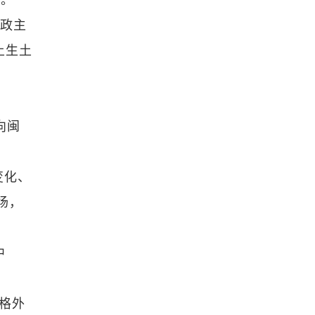
旅。
船政主
土生土
向闽
变化、
场，
中
格外