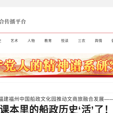
史
艺术
人物
教育
悦读
三农
舆情
福建福州中国船政文化园推动文商旅融合发展—
“课本里的船政历史‘活’了！