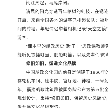
闽江潮起，马尾岸阔。
清晨的阳光穿透百年榕树的虬枝，在锈
开启，来自全国各地的游客已排起长队：福
间的砖墙，年轻情侣举着相机记录“天空之镜
游客。
“课本里的船政历史‘活’了！”思政课教
能听见铁锤叮当、舰船鸣笛，以及先辈们‘向
修旧如旧，塑造文化品牌
中国船政文化园的前身是创建于1866
存轮机车间、绘事院、官厅池、钟楼、一号船坞等
年，福建船政建筑群被国务院公布为第五批全国
规划设计，秉持“修旧如旧，保留历史风貌”
步开展文化品牌塑造。