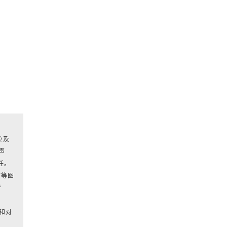
位及
声
任。
该等图
者
和对