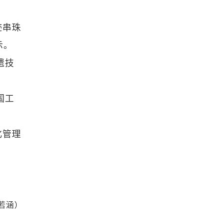
迹串珠
示。
遗技
国工
化管理
若涵）