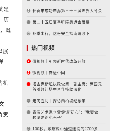
筑是
长春市成功申办第三十三届世界大冬会
，历
第二十五届夏季听障奥运会落幕
房，既
冬季出行，这份安全指南请收下
热门视频
以展
样
微视频｜引领新时代改革开放
微视频｜奋进中国
的机
塔吉克斯坦执政党第一副主席：两国元
首引领让塔中合作持续深化
走向胜利｜探访西柏坡纪念馆
文
表演艺术家李雪健谈“初心”：“我要做一
负责
颗坚硬的小石子”
100秒，浓缩深中通道建设的2700多