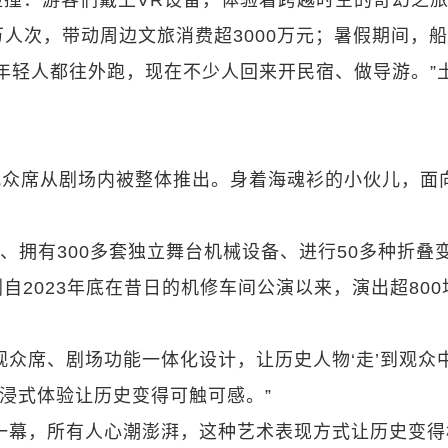
撞：游客们戴上VR设备，体验着跨越时空的奇幻之
万人次，带动周边文旅消费超3000万元；暑假期间，
地年轻人都往外跑，现在不少人回来开民宿、做导游。”
观众席从剧场内被整体推出。身着海魂衫的小伙儿，面
米、拥有300多套独立舞台机械设备、进行50多种折叠
2023年底在昔日的机修车间公演以来，演出超800
观众席、剧场功能一体化设计，让历史人物‘走’到观众
沉浸式体验让历史变得可触可感。”
一幕，所有人心潮澎湃，这种艺术表现方式让历史变得