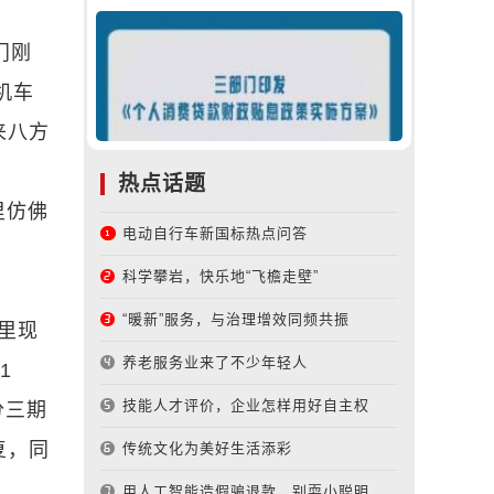
门刚
机车
来八方
热点话题
里仿佛
电动自行车新国标热点问答
科学攀岩，快乐地“飞檐走壁”
“暖新”服务，与治理增效同频共振
里现
养老服务业来了不少年轻人
1
技能人才评价，企业怎样用好自主权
分三期
复，同
传统文化为美好生活添彩
用人工智能造假骗退款，别耍小聪明