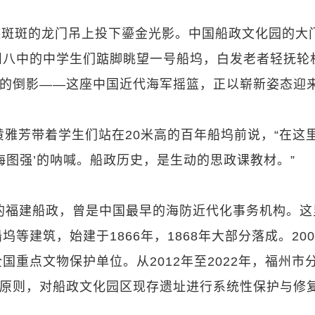
迹斑斑的龙门吊上投下鎏金光影。中国船政文化园的大
州八中的中学生们踮脚眺望一号船坞，白发老者轻抚轮
”的倒影——这座中国近代海军摇篮，正以崭新姿态迎
师黄雅芳带着学生们站在20米高的百年船坞前说，“在这
海图强’的呐喊。船政历史，是生动的思政课教材。”
年的福建船政，曾是中国最早的海防近代化事务机构。这
建筑，始建于1866年，1868年大部分落成。200
重点文物保护单位。从2012年至2022年，福州市
的原则，对船政文化园区现存遗址进行系统性保护与修