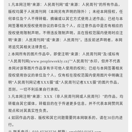
1.凡本网注明“来源：人民周刊网”或“来源：人民周刊”的所有作品，
版权均属于人民周刊网（本网另有声明的除外）；未经本网授权，任
何单位及个人不得转载、摘编或以其它方式使用上述作品；已经与本
网签署相关授权使用协议的单位及个人，应注意作品中是否有相应的
授权使用限制声明，不得违反限制声明，且在授权范围内使用时应注
明“来源：人民周刊网”或“来源：人民周刊”。违反前述声明者，本网
将追究其相关法律责任。
2.本网所有的图片作品中，即使注明“来源：人民周刊网”及/或标有
“人民周刊网(www.peopleweekly.cn)”“人民周刊”水印，但并不代表
本网对该等图片作品享有许可他人使用的权利；已经与本网签署相关
授权使用协议的单位及个人，仅有权在授权范围内使用图片中明确注
明“人民周刊网记者XXX摄”或“人民周刊记者XXX摄”的图片作品，
否则，一切不利后果自行承担。
3.凡本网注明“来源：XXX（非人民周刊网或人民周刊）”的作品，均
转载自其它媒体，转载目的在于传递更多信息，并不代表本网赞同其
观点和对其真实性负责。
4.如因作品内容、版权和其它问题需要同本网联系的，请在30日内进
行。