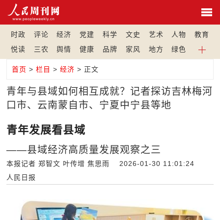
时政
评论
经济
党建
科学
文史
艺术
人物
教育
悦读
三农
舆情
健康
品牌
家风
地方
绿色
首页
>
栏目
>
经济
> 正文
青年与县域如何相互成就？记者探访吉林梅河
口市、云南蒙自市、宁夏中宁县等地
青年发展看县域
——县域经济高质量发展观察之三
本报记者 郑智文 叶传增 焦思雨 2026-01-30 11:01:24
人民日报