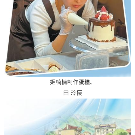
姬楠楠制作蛋糕。
田 玲摄