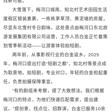
找新可能。
大雪落下，梅河口城南，知北村艺术田园生活
度假区银装素裹，一栋栋茅草顶、黄泥墙的房屋，
尽显东北雪村冬日韵味。这处景点由梅河口东北旅
游发展集团有限公司运营，工作人员白金正忙着策
划雪季新活动——让游客体验拍短剧。
两年前，从事影视行业的白金返乡。2025
年，梅河口提出打造“短剧之都”，知北村等景点成
为取景地。拍短剧，专业对口，年轻的白金担起重
任，负责拍摄保障事宜。
“有的剧组来考察，提了大致想法。我们根据
梅河口的特点，为他们快速匹配需求，提出建
议。”提创意、找点位、招群演，白金已服务10余