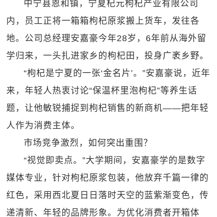
中宁县恩和镇，宁夏杞元枸杞产业有限公司
内，员工正将一箱箱枸杞原浆搬上货车，发往各
地。公司总经理安嘉豪今年28岁，6年前从海外留
学归来，一头扎进家乡的枸杞田，投身广袤乡野。
“枸杞是宁夏的一张‘金名片’。”安嘉豪说，近年
来，年轻人热衷讨论“保温杯里泡枸杞”等养生话
题，让他敏锐捕捉到枸杞销售的新商机——把年轻
人作为消费主体。
市场竞争激烈，如何突出重围？
“视觉即卖点。”大学期间，安嘉豪学的是数字
媒体专业，针对枸杞原浆包装，他放弃千篇一律的
红色，采用西北夏日日落时天空的蓝紫渐变色，传
递清新、年轻的品牌形象。为优化消费者开箱体