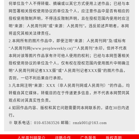
何单位及个人不得转载、摘编或以其它方式使用上述作品；已经与本
网签署相关授权使用协议的单位及个人，应注意作品中是否有相应的
授权使用限制声明，不得违反限制声明，且在授权范围内使用时应注
明“来源：人民周刊网”或“来源：人民周刊”。违反前述声明者，本网
将追究其相关法律责任。
2.本网所有的图片作品中，即使注明“来源：人民周刊网”及/或标有
“人民周刊网(www.peopleweekly.cn)”“人民周刊”水印，但并不代表
本网对该等图片作品享有许可他人使用的权利；已经与本网签署相关
授权使用协议的单位及个人，仅有权在授权范围内使用图片中明确注
明“人民周刊网记者XXX摄”或“人民周刊记者XXX摄”的图片作品，
否则，一切不利后果自行承担。
3.凡本网注明“来源：XXX（非人民周刊网或人民周刊）”的作品，均
转载自其它媒体，转载目的在于传递更多信息，并不代表本网赞同其
观点和对其真实性负责。
4.如因作品内容、版权和其它问题需要同本网联系的，请在30日内进
行。
※ 联系电话：010-65363526 邮箱：rmzk001@163.com
人民周刊网简介
战略合作
广告服务
版权声明