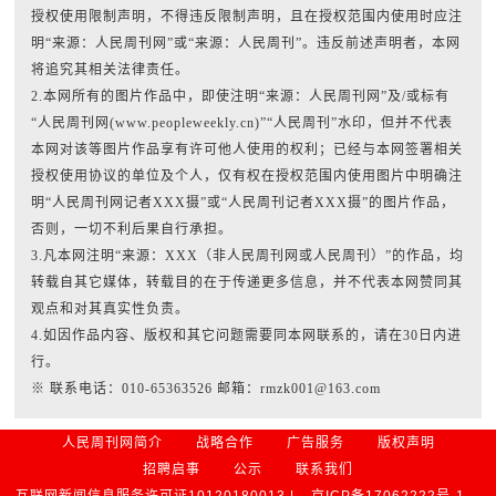
授权使用限制声明，不得违反限制声明，且在授权范围内使用时应注
明“来源：人民周刊网”或“来源：人民周刊”。违反前述声明者，本网
将追究其相关法律责任。
2.本网所有的图片作品中，即使注明“来源：人民周刊网”及/或标有
“人民周刊网(www.peopleweekly.cn)”“人民周刊”水印，但并不代表
本网对该等图片作品享有许可他人使用的权利；已经与本网签署相关
授权使用协议的单位及个人，仅有权在授权范围内使用图片中明确注
明“人民周刊网记者XXX摄”或“人民周刊记者XXX摄”的图片作品，
否则，一切不利后果自行承担。
3.凡本网注明“来源：XXX（非人民周刊网或人民周刊）”的作品，均
转载自其它媒体，转载目的在于传递更多信息，并不代表本网赞同其
观点和对其真实性负责。
4.如因作品内容、版权和其它问题需要同本网联系的，请在30日内进
行。
※ 联系电话：010-65363526 邮箱：rmzk001@163.com
人民周刊网简介
战略合作
广告服务
版权声明
招聘启事
公示
联系我们