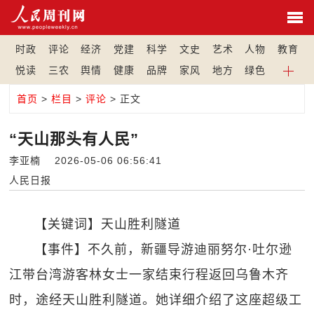
时政
评论
经济
党建
科学
文史
艺术
人物
教育
悦读
三农
舆情
健康
品牌
家风
地方
绿色
首页
>
栏目
>
评论
> 正文
“天山那头有人民”
李亚楠 2026-05-06 06:56:41
人民日报
【关键词】天山胜利隧道
【事件】不久前，新疆导游迪丽努尔·吐尔逊
江带台湾游客林女士一家结束行程返回乌鲁木齐
时，途经天山胜利隧道。她详细介绍了这座超级工