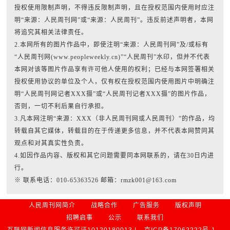
授权使用限制声明，不得违反限制声明，且在授权范围内使用时应注
明“来源：人民周刊网”或“来源：人民周刊”。违反前述声明者，本网
将追究其相关法律责任。
2.本网所有的图片作品中，即使注明“来源：人民周刊网”及/或标有
“人民周刊网(www.peopleweekly.cn)”“人民周刊”水印，但并不代表
本网对该等图片作品享有许可他人使用的权利；已经与本网签署相关
授权使用协议的单位及个人，仅有权在授权范围内使用图片中明确注
明“人民周刊网记者XXX摄”或“人民周刊记者XXX摄”的图片作品，
否则，一切不利后果自行承担。
3.凡本网注明“来源：XXX（非人民周刊网或人民周刊）”的作品，均
转载自其它媒体，转载目的在于传递更多信息，并不代表本网赞同其
观点和对其真实性负责。
4.如因作品内容、版权和其它问题需要同本网联系的，请在30日内进
行。
※ 联系电话：010-65363526 邮箱：rmzk001@163.com
人民周刊网简介
战略合作
广告服务
版权声明
招聘启事
公示
联系我们