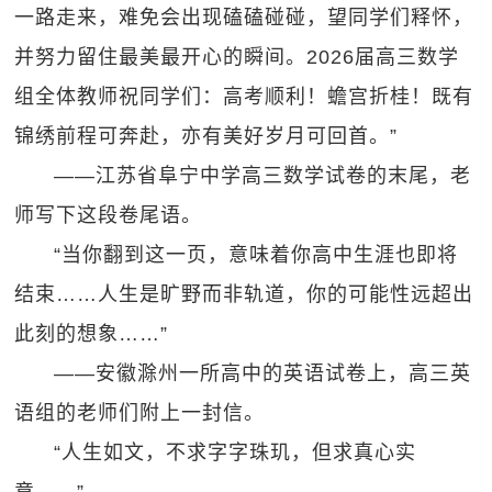
一路走来，难免会出现磕磕碰碰，望同学们释怀，
并努力留住最美最开心的瞬间。2026届高三数学
组全体教师祝同学们：高考顺利！蟾宫折桂！既有
锦绣前程可奔赴，亦有美好岁月可回首。”
——江苏省阜宁中学高三数学试卷的末尾，老
师写下这段卷尾语。
“当你翻到这一页，意味着你高中生涯也即将
结束……人生是旷野而非轨道，你的可能性远超出
此刻的想象……”
——安徽滁州一所高中的英语试卷上，高三英
语组的老师们附上一封信。
“人生如文，不求字字珠玑，但求真心实