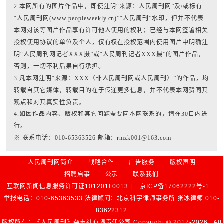
2.本网所有的图片作品中，即使注明“来源：人民周刊网”及/或标有
“人民周刊网(www.peopleweekly.cn)”“人民周刊”水印，但并不代表
本网对该等图片作品享有许可他人使用的权利；已经与本网签署相关
授权使用协议的单位及个人，仅有权在授权范围内使用图片中明确注
明“人民周刊网记者XXX摄”或“人民周刊记者XXX摄”的图片作品，
否则，一切不利后果自行承担。
3.凡本网注明“来源：XXX（非人民周刊网或人民周刊）”的作品，均
转载自其它媒体，转载目的在于传递更多信息，并不代表本网赞同其
观点和对其真实性负责。
4.如因作品内容、版权和其它问题需要同本网联系的，请在30日内进
行。
※ 联系电话：010-65363526 邮箱：rmzk001@163.com
人民周刊网简介
战略合作
广告服务
版权声明
招聘启事
公示
联系我们
互联网新闻信息服务许可证10120180013 |
京ICP备17062222号-1
举报电话：010-65363533 法律顾问：北京科宇律师事务所 张冰律师 010-
83622312
版权所有：《人民周刊》杂志社有限责任公司 Copyright © 2017-
2026 , All