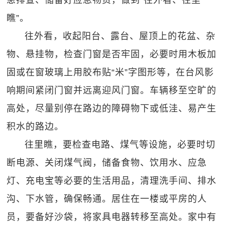
患排查、储备好应急物资，做到“往外看、往里
瞧”。
往外看，收起阳台、露台、屋顶上的花盆、杂
物、悬挂物，检查门窗是否牢固，必要时用木板加
固或在窗玻璃上用胶布贴“米”字图形等，在台风影
响期间紧闭门窗并远离迎风门窗。车辆移至空旷的
高处，尽量别停在路边的障碍物下或低洼、易产生
积水的路边。
往里瞧，要检查电路、煤气等设施，必要时切
断电源、关闭煤气阀，储备食物、饮用水、应急
灯、充电宝等必要的生活用品，清理洗手间、排水
沟、下水管，确保畅通。居住在一楼或平房的人
员，要备好沙袋，将家具电器转移至高处。家中有