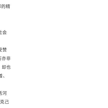
郁的精
社会
受赞
历亦非
，却也
着、
活河
的克己