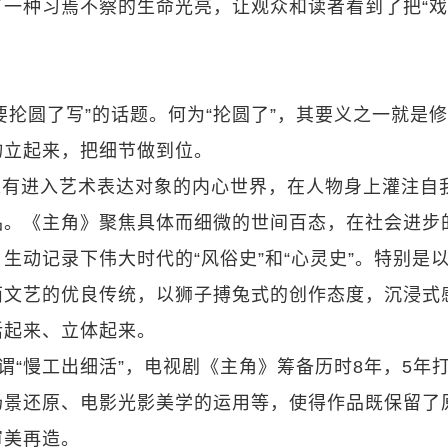
一种习焉不察的生命光亮，让观众和读者看到了把“
要抡圆了写”的话题。何为“抡圆了”，其要义之一就是
物立起来，把细节做到位。
唯有进入艺术表达对象的内心世界，在人物身上灌注自
品。《主角》聚焦具体而细微的世间百态，在社会进步
生动记录下伟大时代的“风俗史”和“心灵史”。特别是
西文艺的优良传统，以狮子搏兔式的创作态度，沉浸式
活起来、立体起来。
谓“慢工出细活”，电视剧《主角》筹备历时8年，5年
场景还原、电影光影美学的运用等，使得作品既保留了
审美再造。