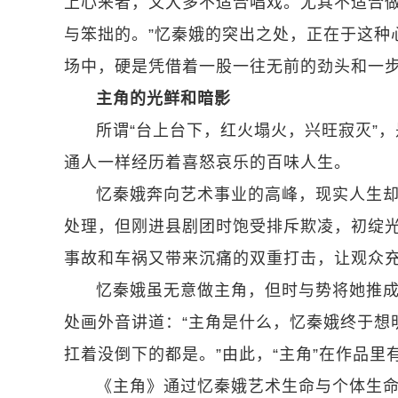
上心来者，又大多不适合唱戏。尤其不适合
与笨拙的。”忆秦娥的突出之处，正在于这种
场中，硬是凭借着一股一往无前的劲头和一
主角的光鲜和暗影
所谓“台上台下，红火塌火，兴旺寂灭”
通人一样经历着喜怒哀乐的百味人生。
忆秦娥奔向艺术事业的高峰，现实人生
处理，但刚进县剧团时饱受排斥欺凌，初绽
事故和车祸又带来沉痛的双重打击，让观众
忆秦娥虽无意做主角，但时与势将她推
处画外音讲道：“主角是什么，忆秦娥终于想
扛着没倒下的都是。”由此，“主角”在作品里
《主角》通过忆秦娥艺术生命与个体生