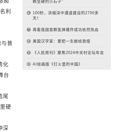
憨痴
颗坚硬的小石子”
和名利
100秒，浓缩深中通道建设的2700多
天！
再看我国首颗氢弹爆炸成功依然热血
美国汉学家：要把一生献给敦煌
也与普
《人民周刊》聚焦2024中关村论坛年会
情化
AI绘画版《灯火里的中国》
舞台
结尾
活里硬
种深