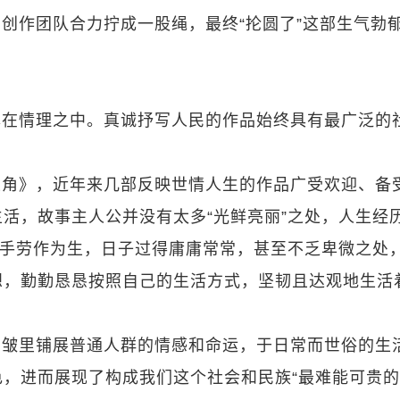
创作团队合力拧成一股绳，最终“抡圆了”这部生气勃
尽在情理之中。真诚抒写人民的作品始终具有最广泛的
主角》，近年来几部反映世情人生的作品广受欢迎、备
活，故事主人公并没有太多“光鲜亮丽”之处，人生经
双手劳作为生，日子过得庸庸常常，甚至不乏卑微之处
想，勤勤恳恳按照自己的生活方式，坚韧且达观地生活
褶皱里铺展普通人群的情感和命运，于日常而世俗的生
，进而展现了构成我们这个社会和民族“最难能可贵