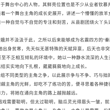
处于舞台中心的人物，其鲜亮位置也是不少从业者钦慕
绕着一个舞台主角的成长史展开，讲述一个懵懂的放羊
借一种自觉与不自觉的专注和刻苦，从县剧团烧火丫头
娥并不汲汲于此，之所以后来能够成为名震四方的“秦
她出身贫寒，先天似无甚特殊的天赋异禀，后天也非突
争甚至不乏相互倾轧的环境中，她以一种静水流深的人生
结结实实地向下扎根，葳葳蕤蕤地向上成长。
几组不同类型的主角之争，以此展示争与不争、巧与拙
觊觎主角的光鲜，却吃不了练功的苦，便寻思着各种捷
用力，将她在通向主角的路上越抛越远。
唱戏需要聪明，但太过聪明，脑瓜灵光得眉头一皱，就