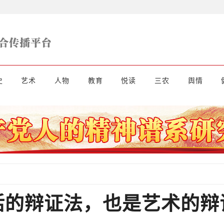
史
艺术
人物
教育
悦读
三农
舆情
活的辩证法，也是艺术的辩