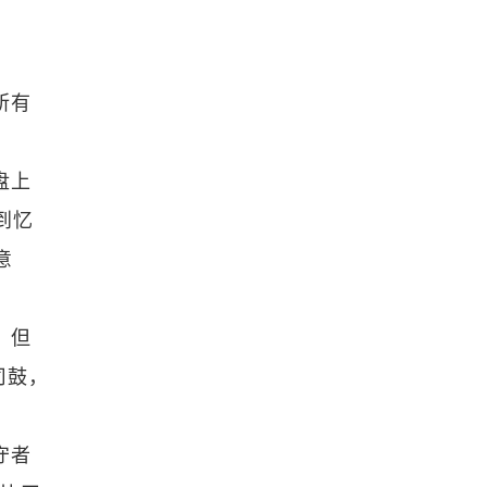
所有
盘上
到忆
意
，但
司鼓，
守者