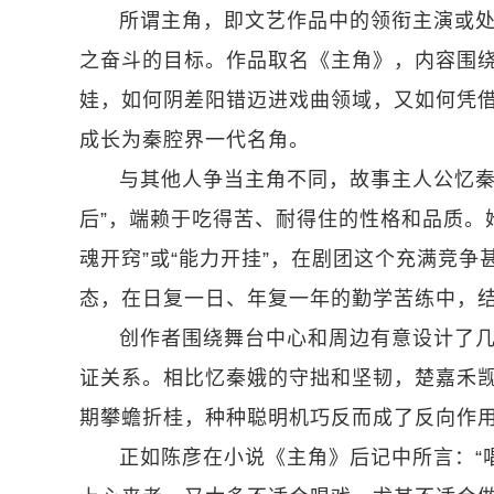
所谓主角，即文艺作品中的领衔主演或
之奋斗的目标。作品取名《主角》，内容围
娃，如何阴差阳错迈进戏曲领域，又如何凭
成长为秦腔界一代名角。
与其他人争当主角不同，故事主人公忆秦
后”，端赖于吃得苦、耐得住的性格和品质。
魂开窍”或“能力开挂”，在剧团这个充满竞
态，在日复一日、年复一年的勤学苦练中，
创作者围绕舞台中心和周边有意设计了
证关系。相比忆秦娥的守拙和坚韧，楚嘉禾
期攀蟾折桂，种种聪明机巧反而成了反向作
正如陈彦在小说《主角》后记中所言：“