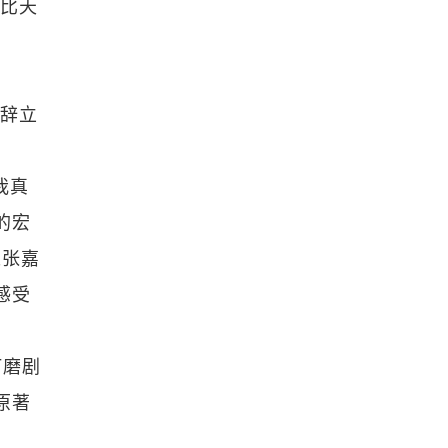
戏比天
修辞立
我真
的宏
以张嘉
感受
打磨剧
原著