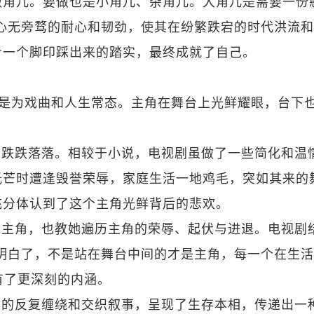
做角儿。要做也是小角儿、杂角儿。大角儿是需要一份
心无旁骛的耐心和韧劲，使其在纷繁跌宕的时代洪流
步一个脚印踩出来的踏实，最终成就了自己。
，是为戏曲和人生常态。主角在舞台上光鲜耀眼，台下
却跌跌落落。相较于小说，电视剧虽做了一些简化和温
光芒时遭逢毁誉荣辱，家庭生活一地鸡毛，突如其来的
充分体认到了这个主角光鲜背后的悲欢。
成主角，也教她遍历主角的荣辱、起伏与进退。电视剧
明白了，不是站在舞台中间的才是主角，每一个在生
有了更深刻的内涵。
命的反复缠绕和交织叙事，呈现了生存本相，传递出一