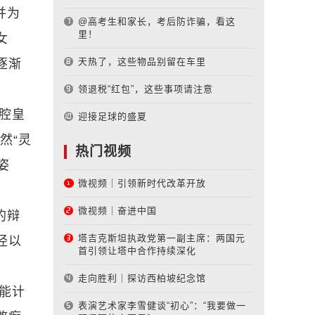
并为
@高考生和家长，考后防诈骗，看这
里！
女
天热了，这些物品别留在车里
逐渐
领退税“红包”，这些事项请注意
腔皇
迎接足球的盛夏
然“灵
热门视频
姿
微视频｜引领新时代改革开放
微视频｜奋进中国
的辩
塔吉克斯坦执政党第一副主席：两国元
径以
首引领让塔中合作持续深化
走向胜利｜探访西柏坡纪念馆
能计
表演艺术家李雪健谈“初心”：“我要做一