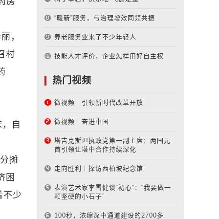
药房
“暖新”服务，与治理增效同频共振
华丽，
养老服务业来了不少年轻人
召村
技能人才评价，企业怎样用好自主权
药
热门视频
微视频｜引领新时代改革开放
微视频｜奋进中国
床，自
塔吉克斯坦执政党第一副主席：两国元
首引领让塔中合作持续深化
口分摊
走向胜利｜探访西柏坡纪念馆
济困
表演艺术家李雪健谈“初心”：“我要做一
着不少
颗坚硬的小石子”
100秒，浓缩深中通道建设的2700多