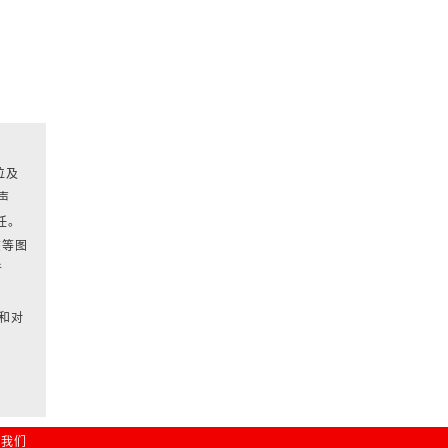
位及
声
任。
该等图
者
和对
系我们