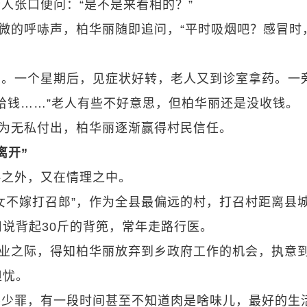
人张口便问：“是不是来看相的？”
细微的呼哧声，柏华丽随即追问，“平时吸烟吧？感冒时
药。一个星期后，见症状好转，老人又到诊室拿药。一
给钱……”老人有些不好意思，但柏华丽还是没收钱。
因为无私付出，柏华丽逐渐赢得村民信任。
离开”
料之外，又在情理之中。
女不嫁打召郎”，作为全县最偏远的村，打召村距离县城
说背起30斤的背篼，常年走路行医。
毕业之际，得知柏华丽放弃到乡政府工作的机会，执意
担忧。
不少罪，有一段时间甚至不知道肉是啥味儿，最好的生