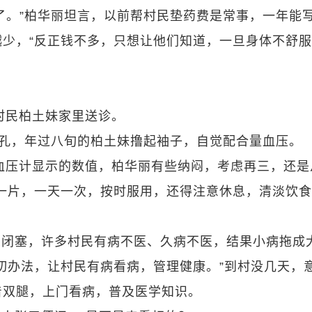
了。”柏华丽坦言，以前帮村民垫药费是常事，一年能
少，“反正钱不多，只想让他们知道，一旦身体不舒
到村民柏土妹家里送诊。
面孔，年过八旬的柏土妹撸起袖子，自觉配合量血压。
着血压计显示的数值，柏华丽有些纳闷，考虑再三，还是
一片，一天一次，按时服用，还得注意休息，清淡饮
想闭塞，许多村民有病不医、久病不医，结果小病拖成
切办法，让村民有病看病，管理健康。”到村没几天，
着双腿，上门看病，普及医学知识。