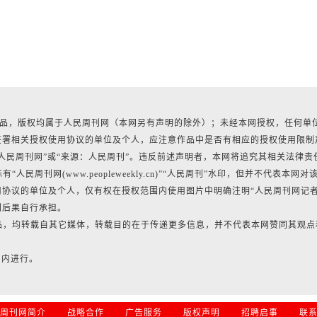
有作品，版权均属于人民周刊网（本网另有声明的除外）；未经本网授权，任何单
签署相关授权使用协议的单位及个人，应注意作品中是否有相应的授权使用限制
人民周刊网”或“来源：人民周刊”。违反前述声明者，本网将追究其相关法律责
民周刊网(www.peopleweekly.cn)”“人民周刊”水印，但并不代表本网对
协议的单位及个人，仅有权在授权范围内使用图片中明确注明“人民周刊网记
利后果自行承担。
作品，均转载自其它媒体，转载目的在于传递更多信息，并不代表本网赞同其观点
日内进行。
周刊网简介
战略合作
广告服务
版权声明
招聘启事
联