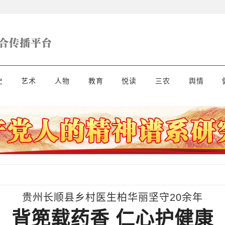
史
艺术
人物
教育
悦读
三农
舆情
贵州长顺县乡村医生柏华丽坚守20余年
背篼载药香 仁心护健康