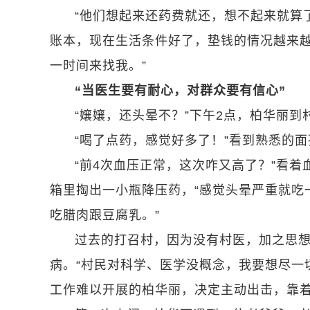
“他们想起来还药费就还，想不起来就算
账本，现在生活条件好了，垫钱的情况越来越
一时间来找我。”
“当医生要有耐心，对群众要有信心”
“孃孃，还头晕不？”下午2点，柏华丽
“喝了点药，感觉好多了！”看到熟悉的
“前4次血压正常，这次咋又高了？”看
箱里掏出一小瓶降压药，“感觉头晕严重就吃
吃腊肉跟豆腐乳。”
过去的打召村，因为没有村医，加之思
病。“村民对科学、医学没概念，我要想尽一
工作难以开展的柏华丽，决定主动出击，靠