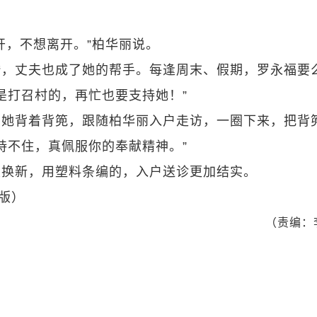
开，不想离开。”柏华丽说。
婚，丈夫也成了她的帮手。每逢周末、假期，罗永福要
是打召村的，再忙也要支持她！”
。她背着背篼，跟随柏华丽入户走访，一圈下来，把背
持不住，真佩服你的奉献精神。”
次换新，用塑料条编的，入户送诊更加结实。
 版）
（责编：