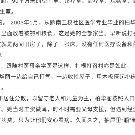
面，90平方米的空间里，诊疗室、治疗室、观察室、
卫生室。
。”2003年1月，从黔南卫校社区医学专业毕业的柏
，里面放着被褥和粮食，这是她的全部家当。早听说打
室就是两间旧房子，除了一张床，没有任何医疗设备和
的。
人，跟随村医母亲学医是这样，扎根打召村亦是如此。
柏华丽一边给自己打气，一边收拾屋子，用木板搭起小
用。
。由于居住分散，以留守老人和儿童为主，柏华丽按照人
村。她当时工资微薄，时不时需要父母支援，但遇到经
药费，只为让他们安心看病。久而久之，抽屉里“躺”