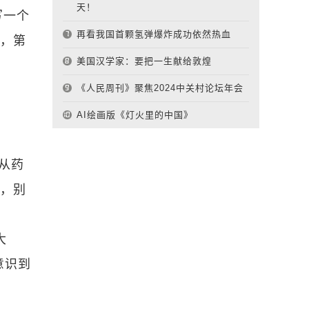
天！
写一个
再看我国首颗氢弹爆炸成功依然热血
服，第
美国汉学家：要把一生献给敦煌
《人民周刊》聚焦2024中关村论坛年会
AI绘画版《灯火里的中国》
从药
食，别
大
意识到