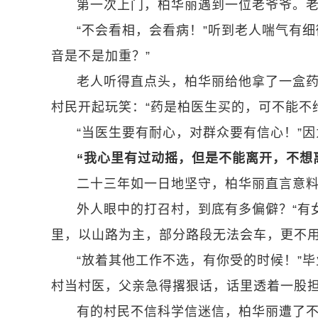
第一次上门，柏华丽遇到一位老爷爷。老
“不会看相，会看病！”听到老人喘气有
音是不是加重？”
老人听得直点头，柏华丽给他拿了一盒
村民开起玩笑：“药是柏医生买的，可不能不
“当医生要有耐心，对群众要有信心！”
“我心里有过动摇，但是不能离开，不想
二十三年如一日地坚守，柏华丽直言意
外人眼中的打召村，到底有多偏僻？“有
里，以山路为主，部分路段无法会车，更不用
“放着其他工作不选，有你受的时候！”
村当村医，父亲急得撂狠话，话里透着一股
有的村民不信科学信迷信，柏华丽遭了