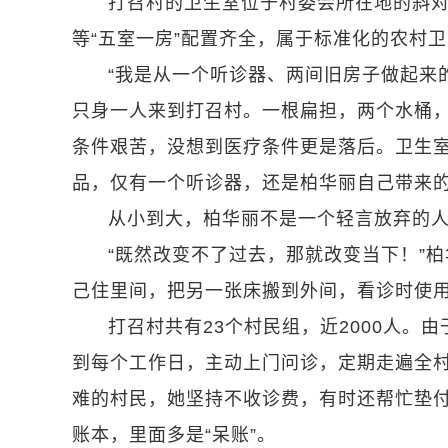
打召村的卫生室位于村委会所在地的斜对
等“五室一房”配置齐全，属于标准化的农村
“我是从一个听诊器、两间旧房子做起来的
只身一人来到打召村。一根扁担，两个水桶
条件艰苦，没想到医疗条件更是落后。卫生
品，仅有一个听诊器，还是柏华丽自己带来
从小到大，柏华丽不是一个轻言放弃的
“既然改变不了过去，那就改变当下！”
己住里间，把另一张床搬到外间，看诊时使
打召村共有23个村民组，近2000人
到每个工作日，主动上门问诊，定期走遍全
难的村民，她坚持不收诊费，有时还帮忙垫付
账本，里面多是“呆账”。