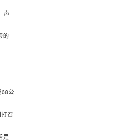
，声
旁的
68公
到打召
活是