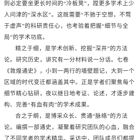
则必定要坐更长时间的“冷板凳”，蹚更多学术上少
人问津的“深水区”。这既需要“不驰于空想，不骛
于虚声”的科研责任心，也考验着把握“细节与全
局”的学术功底。
精之于细，是学术创新、挖掘“深井”的方法
论。研究历史，讲究有一分材料说一分话。七卷
《敦煌通史》，小到一两行的墙壁题记，大到一个
区域的时代变迁都涵盖其中。正是学者们聚焦每个
细节精心钻研，夜以继日地考证、论述，才逐步建
构、完善“有血有肉”的学术成果。
合之于纲，是博采众长、贯通“脉络”的方法
论。编撰一部通史，凝聚着研究团队的心血，融合
了不同学者的学术精华。采访中，团队成员们都提