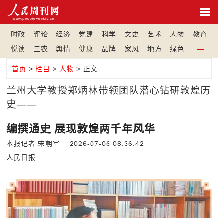
时政
评论
经济
党建
科学
文史
艺术
人物
教育
悦读
三农
舆情
健康
品牌
家风
地方
绿色
首页
>
栏目
>
人物
> 正文
兰州大学教授郑炳林带领团队潜心钻研敦煌历
史——
编撰通史 展现敦煌两千年风华
本报记者 宋朝军 2026-07-06 08:36:42
人民日报