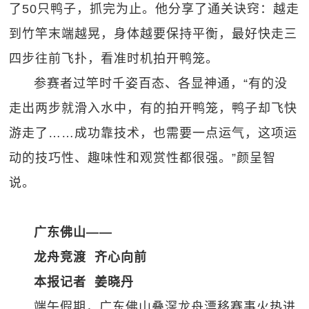
了50只鸭子，抓完为止。他分享了通关诀窍：越走
到竹竿末端越晃，身体越要保持平衡，最好快走三
四步往前飞扑，看准时机拍开鸭笼。
参赛者过竿时千姿百态、各显神通，“有的没
走出两步就滑入水中，有的拍开鸭笼，鸭子却飞快
游走了……成功靠技术，也需要一点运气，这项运
动的技巧性、趣味性和观赏性都很强。”颜呈智
说。
广东佛山——
龙舟竞渡 齐心向前
本报记者 姜晓丹
端午假期，广东佛山叠滘龙舟漂移赛事火热进