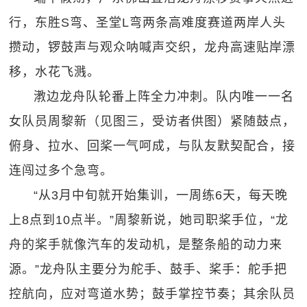
行，东胜S弯、圣堂L弯两条高难度赛道两岸人头
攒动，锣鼓声与观众呐喊声交织，龙舟高速贴岸漂
移，水花飞溅。
漖边龙舟队轮番上阵全力冲刺。队内唯一一名
女队员周黎新（见图三，受访者供图）紧随鼓点，
俯身、拉水、回桨一气呵成，与队友默契配合，接
连闯过多个急弯。
“从3月中旬就开始集训，一周练6天，每天晚
上8点到10点半。”周黎新说，她司职桨手位，“龙
舟的桨手就像汽车的发动机，是整条船的动力来
源。”龙舟队主要分为舵手、鼓手、桨手：舵手把
控航向，应对弯道水势；鼓手掌控节奏；其余队员