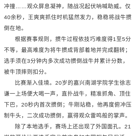
冲撞……观众屏息凝神，随战况起伏呐喊助威。仅
40余秒，王爽爽抓住时机猛然发力，稳稳将战牛掼
倒在地。
根据赛事规则，掼牛过程依技巧难度得1至5分
不等，最高难度为将牛掼成背部着地并完成翻转；
选手须在3分钟内多次成功掼倒战牛并累计分数，
被牛顶摔则扣分。
比赛渐入佳境。20岁的嘉兴南湖学院学生徐志
谦一上场便大喝一声，直扑战牛，精准抓角、顶住
下巴，20秒内首次掼倒；牛刚站稳，他再度俯冲压
制牛头，二次成功掼倒，赢得观众雷鸣般的掌声。
除了本地选手，赛场上还出现了外国面孔。21