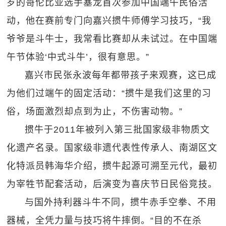
岁的哥伦比亚选手塞龙首次参加中国端午民俗活
动，他在赛前专门向嘉兴掼牛师傅学习技巧，“我
爷爷是斗牛士，我常看比赛却从未试过。在中国端
午节体验‘中式斗牛’，很有意思。”
嘉兴市民张永波每年都带孩子来观赛，这已成
为他们过端午的固定活动：“掼牛是我们这里的习
俗，场面激烈却点到为止，不伤害动物。”
掼牛于2011年被列入第三批国家级非物质文
化遗产名录。国家级非遗代表性传承人、南湖区文
化特派员韩海华介绍，掼牛起源可溯至元代，最初
为宰牲节配套活动，后演变为喜庆节日民俗竞技。
与国外持利器斗牛不同，掼牛赤手空拳、不用
器械，全凭力量与技巧将牛摔倒。“目的不在杀