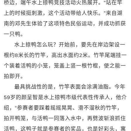
桥边，端午水上掠鸭竞技活动火热展开。“站在竿
上的时候挺刺激，这个活动带给人快乐。”来自湖
南的邓先生体验了这项特色民俗运动，并成功抓获
一只鸭。
水上掠鸭怎么玩？开始前，要先在岸边架设一
根约8米长的竹竿，高出水面约2米。竹竿尾端挂一
个装着活鸭的小笼，笼盖上竖一根竹棍，使之能一
拍即开。
最具挑战性的是，竹竿表面会涂满油脂。今年
59岁的颜呈智是水上掠鸭市级代表性传承人，他介
绍，“参赛者要踩着摇摇晃晃、滑不溜秋的竹竿，
拍开鸭笼，与活鸭一同落入水中，再劈波斩浪抓住
活鸭，这鸭子就是参赛者的奖品，也是好彩头，寓