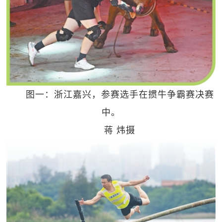
图一：浙江嘉兴，参赛选手在掼牛争霸赛决赛
中。
蒋 炜摄