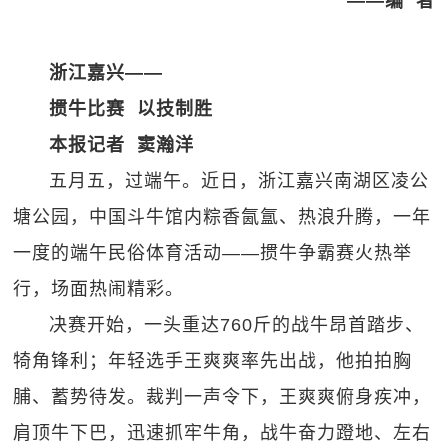
——编 者
浙江嘉兴——
掼牛比赛 以技制胜
本报记者 窦瀚洋
五月五，过端午。近日，浙江嘉兴南湖区凌公
塘公园，中国斗牛馆内粽香氤氲、热浪升腾，一年
一度的端午民俗体育活动——掼牛争霸赛火热举
行，场面热闹精彩。
决赛开始，一头重达760斤的战牛昂首踏步、
犄角锋利；年轻选手王爽爽率先出战，他拍拍胸
脯、蓄势待发。裁判一声令下，王爽爽俯身疾冲，
肩顶牛下巴，迅速抓牢牛角，战牛奋力蹬地、左右