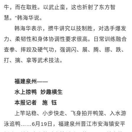
牛，而在取胜。以武止蛮，这也折射了东方智
慧。”韩海华说。
韩海华表示，掼牛讲究以技制胜，对选手爆发
力、柔韧性和身体协调性要求很高。日常训练融合
查拳、摔跤及硬气功，强调闪、展、腾、挪、跌、
打、擒、拿等武术技法。
福建泉州——
水上掠鸭 妙趣横生
本报记者 施 钰
上竿站稳、小步快走、飞身拍开鸭笼、入水游
泳追鸭……6月19日，福建泉州晋江市安海镇安平