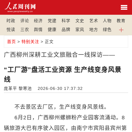
时政
评论
经济
党建
科学
文史
艺术
人物
教育
悦读
三农
舆情
健康
品牌
家风
地方
绿色
首页
>
特别关注
> 正文
广西柳州深耕工业文旅融合一线探访——
“工厂游”盘活工业资源 生产线变身风景
线
庞革平 黎寒池 2026-06-30 17:37:32
不去景区去厂区，生产线变身风景线。
6月2日，广西柳州螺蛳粉产业园客流涌动。8
辆旅游大巴有序驶入园区，由南宁市宾阳县宾州第