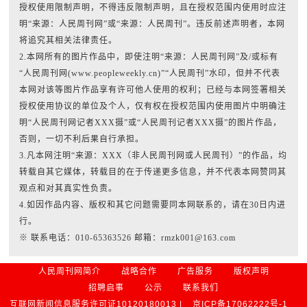
授权使用限制声明，不得违反限制声明，且在授权范围内使用时应注
明“来源：人民周刊网”或“来源：人民周刊”。违反前述声明者，本网
将追究其相关法律责任。
2.本网所有的图片作品中，即使注明“来源：人民周刊网”及/或标有
“人民周刊网(www.peopleweekly.cn)”“人民周刊”水印，但并不代表
本网对该等图片作品享有许可他人使用的权利；已经与本网签署相关
授权使用协议的单位及个人，仅有权在授权范围内使用图片中明确注
明“人民周刊网记者XXX摄”或“人民周刊记者XXX摄”的图片作品，
否则，一切不利后果自行承担。
3.凡本网注明“来源：XXX（非人民周刊网或人民周刊）”的作品，均
转载自其它媒体，转载目的在于传递更多信息，并不代表本网赞同其
观点和对其真实性负责。
4.如因作品内容、版权和其它问题需要同本网联系的，请在30日内进
行。
※ 联系电话：010-65363526 邮箱：rmzk001@163.com
人民周刊网简介
战略合作
广告服务
版权声明
招聘启事
公示
联系我们
互联网新闻信息服务许可证10120180013 |
京ICP备17062222号-1