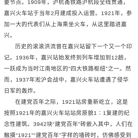
要节点。1909年，沪杭甬铁路沪杭段全线贯通，
嘉兴火车站于当年2月建成投入运营。1921年，参
加一大的代表们从上海乘坐火车，从这里踏进嘉
兴。
历史的滚滚洪流曾在嘉兴站留下一个又一个印
记。1936年，嘉兴站始发终到列车增加到12趟，
一跃成为当时江南地区的“四大铁路枢纽”之一。然
而，1937年淞沪会战中，嘉兴火车站遭遇了侵华
日军的轰炸。
在建党百年之际，1921站房重新屹立，这是
按照1921年的嘉兴火车站站房原貌1∶1复建的纪
念性建筑。3942块“建党百年”砖嵌入其中，人们在
触摸“1921”“建党百年”字样的墙砖时，仿佛感受到