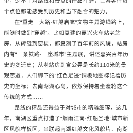
单，少不了对路线和景点的仔细打磨，让游客在每
个点位都能感受到历史和当下融合的魅力。
在“重走一大路·红船启航”文物主题游线路上，
能随时做到“穿越”。比如复建的嘉兴火车站老站
房，从砖缝到窗棂，都复刻了百年前的风貌，站房
内有“一条铁路·一座城市”主题展，讲述嘉兴百年历
史的变迁史；从老站房到宣公弄是长约110米的景
观廊道，人们脚下的“红色足迹”铜板地图标记着历
史的坐标；去南湖湖心岛，依然保持着坐渡轮这个
传统的方式……
路线的精品还得益于对城市的精雕细琢。这几
年，南湖区重点打造了“烟雨江南·红船圣地”城市新
区风貌样板区，串联起南湖红船文化风貌片、南湖