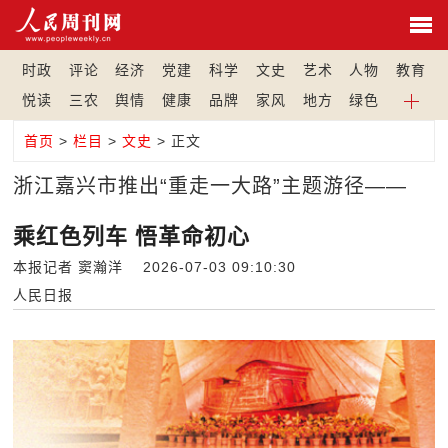
时政
评论
经济
党建
科学
文史
艺术
人物
教育
悦读
三农
舆情
健康
品牌
家风
地方
绿色
首页
>
栏目
>
文史
> 正文
浙江嘉兴市推出“重走一大路”主题游径——
乘红色列车 悟革命初心
本报记者 窦瀚洋 2026-07-03 09:10:30
人民日报