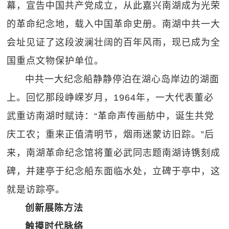
幕，宣告中国共产党成立，从此嘉兴南湖成为光荣
的革命纪念地，载入中国革命史册。南湖中共一大
会址见证了这段波澜壮阔的百年风雨，现已成为全
国重点文物保护单位。
中共一大纪念船静静停泊在湖心岛岸边的湖面
上。回忆那段峥嵘岁月，1964年，一大代表董必
武重访南湖时赋诗：“革命声传画舫中，诞生共党
庆工农；重来正值清明节，烟雨迷蒙访旧踪。”后
来，南湖革命纪念馆将董必武同志题南湖诗镌刻成
碑，并建亭于纪念船东面临水处，立碑于亭中，这
就是访踪亭。
创新展陈方法
触摸时代脉络