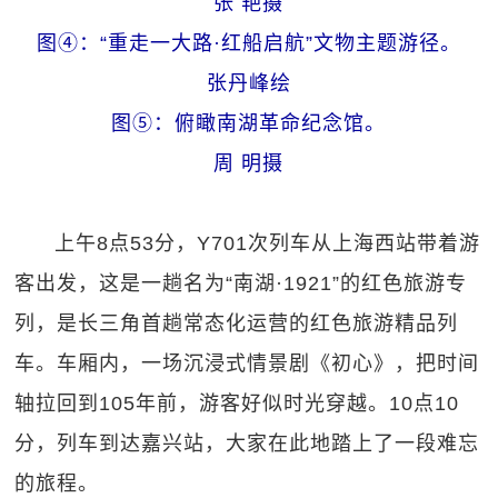
张 艳摄
图④：“重走一大路·红船启航”文物主题游径。
张丹峰绘
图⑤：俯瞰南湖革命纪念馆。
周 明摄
上午8点53分，Y701次列车从上海西站带着游
客出发，这是一趟名为“南湖·1921”的红色旅游专
列，是长三角首趟常态化运营的红色旅游精品列
车。车厢内，一场沉浸式情景剧《初心》，把时间
轴拉回到105年前，游客好似时光穿越。10点10
分，列车到达嘉兴站，大家在此地踏上了一段难忘
的旅程。