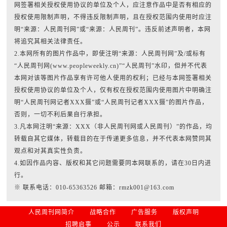
网签署相关授权使用协议的单位及个人，应注意作品中是否有相应的
授权使用限制声明，不得违反限制声明，且在授权范围内使用时应注
明“来源：人民周刊网”或“来源：人民周刊”。违反前述声明者，本网
将追究其相关法律责任。
2.本网所有的图片作品中，即使注明“来源：人民周刊网”及/或标有
“人民周刊网(www.peopleweekly.cn)”“人民周刊”水印，但并不代表
本网对该等图片作品享有许可他人使用的权利；已经与本网签署相关
授权使用协议的单位及个人，仅有权在授权范围内使用图片中明确注
明“人民周刊网记者XXX摄”或“人民周刊记者XXX摄”的图片作品，
否则，一切不利后果自行承担。
3.凡本网注明“来源：XXX（非人民周刊网或人民周刊）”的作品，均
转载自其它媒体，转载目的在于传递更多信息，并不代表本网赞同其
观点和对其真实性负责。
4.如因作品内容、版权和其它问题需要同本网联系的，请在30日内进
行。
※ 联系电话：010-65363526 邮箱：rmzk001@163.com
人民周刊网简介
战略合作
广告服务
版权声明
招聘启事
公示
联系我们