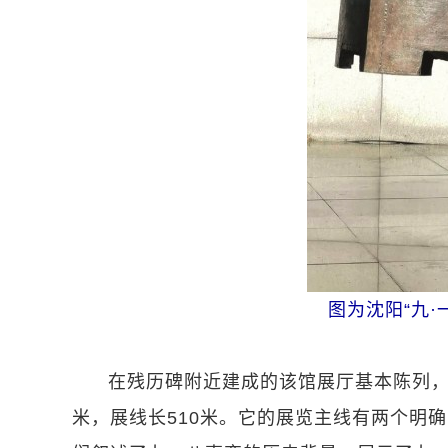
图为沈阳“九·一
在残历碑附近建成的该馆展厅基本陈列，于
米，展线长510米。它的展览主线有两个明