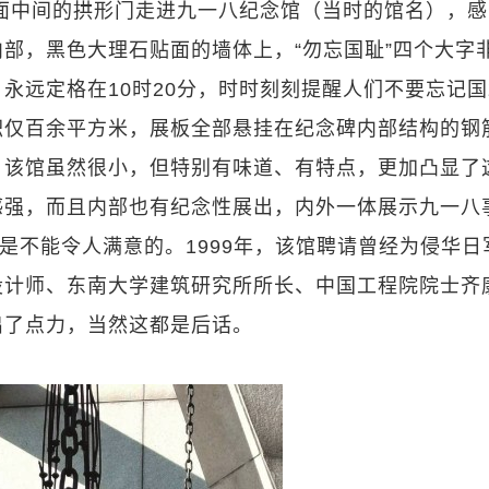
正面中间的拱形门走进九一八纪念馆（当时的馆名），
部，黑色大理石贴面的墙体上，“勿忘国耻”四个大字
永远定格在10时20分，时时刻刻提醒人们不要忘记
积仅百余平方米，展板全部悬挂在纪念碑内部结构的钢
。该馆虽然很小，但特别有味道、有特点，更加凸显了
感强，而且内部也有纪念性展出，内外一体展示九一八
是不能令人满意的。1999年，该馆聘请曾经为侵华日
设计师、东南大学建筑研究所所长、中国工程院院士齐
出了点力，当然这都是后话。