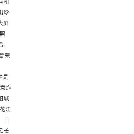
料和
出珍
大屏
照
后，
曾荣
性是
蓄意炸
阳城
松花江
，日
民长