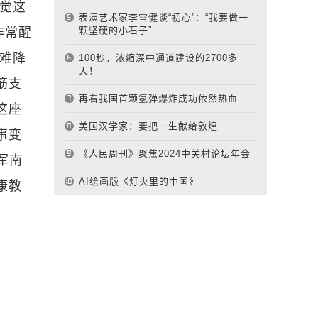
感觉这
表演艺术家李雪健谈“初心”：“我要做一
颗坚硬的小石子”
非常醒
国难降
100秒，浓缩深中通道建设的2700多
天！
筋支
再看我国首颗氢弹爆炸成功依然热血
这座
美国汉学家：要把一生献给敦煌
事变
《人民周刊》聚焦2024中关村论坛年会
军南
AI绘画版《灯火里的中国》
康教