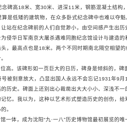
念碑高18米、宽30米、进深11米，钢筋混凝土结构
里算是低矮的建筑物，在众多卧式纪念碑中也难以夺魁
，让站在纪念碑前的人们自觉渺小，由空间感产生出历
士为侵华日军南京大屠杀遇难同胞纪念馆设计与建造的
头，最高点也是18米。两个不同时期南北隔空相望的
合。
品位高。该碑形如一页巨大的日历，碑身是倾斜的，碑
历史符号被刻意放大，凸显出国人永远不会忘记1931年9月
痛的历史。碑面上还别出心裁凿出大大小小、深浅不一
的记忆。我以为，这种以艺术形式塑造历史的创伤，给
心的。
馆一体，成为沈阳“九·一八”历史博物馆最初展览的唯