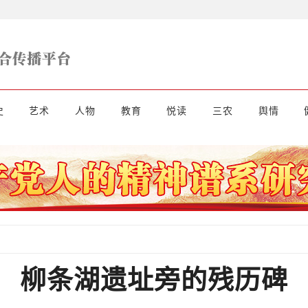
史
艺术
人物
教育
悦读
三农
舆情
柳条湖遗址旁的残历碑