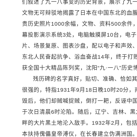
们叙述了九一八事变的历史背景，展示了九
文物无可辩驳地揭露了日本在中国东北的血
贵历史照片1000余幅，文物、资料500余件
幕投影演示系统3处，电脑触摸屏10台，电
片、场景复原、图表沙盘，配以电子和声效
东北人民奋起抗争、浴血奋战14年，终于打
获全国十大精品陈列奖，沈阳“九·一八”历
残历碑的名字真好，贴切、准确、恰如
很强的，特指1931年9月18日晚10时2
毁后，他们却贼喊捉贼，倒打一耙，反诬中
于次日清晨6时沦陷。随后，辽宁、吉林、黑
畔的大片黑土地沦入敌手。1932年2月，包
本扶持傀儡皇帝溥仪，在长春建立伪满洲国