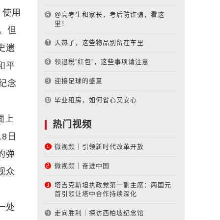
，使用
@高考生和家长，考后防诈骗，看这
里！
。但
天热了，这些物品别留在车里
史遗
领退税“红包”，这些事项请注意
和平
迎接足球的盛夏
纪念
毕业租房，如何省心又安心
面上
热门视频
18日
微视频｜引领新时代改革开放
的弹
微视频｜奋进中国
观众
塔吉克斯坦执政党第一副主席：两国元
首引领让塔中合作持续深化
一处
走向胜利｜探访西柏坡纪念馆