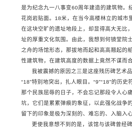
是为纪念九一八事变60周年建造的建筑物。纪
花岗岩贴面。18米，在当今高楼林立的城市
在这块空旷的遗址地段上，却显得高大无比
址的厚重文化氛围。由此，我想到何镜堂院
之舟的场馆形态，那拔地而起和高高翘起的船
性建筑物，在建筑高度的数据上竟然不谋而
我被震撼的原因之三是这座残历碑艺术
“18”特别地突出，扎人眼目。“9”“18”的
那个民族屈辱的日子，不会忘记那段令人心
坑，它们是累累弹痕的象征，以此强化战争
留下的印象是极为深刻的、难忘的、入脑入
更使我意想不到的是，该馆与该碑曾经碑