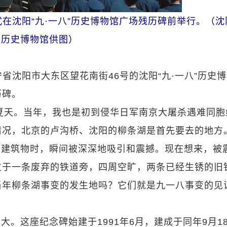
仪式在沈阳“九·一八”历史博物馆广场残历碑前举行。（沈
八历史博物馆供图）
省沈阳市大东区望花南街46号的沈阳“九·一八”历史
历碑。
年夏天。当年，我也是初到侵华日军南京大屠杀遇难同胞
情况，北京的卢沟桥、沈阳的柳条湖是首先要去的地方
的建筑物时，瞬间被深深地吸引和震撼。现在想来，被
位于一条废弃的铁道旁，四周空旷，两条已经生锈的旧
当年柳条湖事变的发生地吗？它们就是九一八事变的见
。这座纪念碑始建于1991年6月，建成于同年9月1