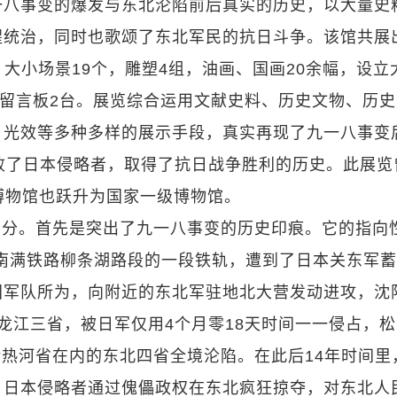
一八事变的爆发与东北沦陷前后真实的历史，以大量史
腥统治，同时也歌颂了东北军民的抗日斗争。该馆共展
，大小场景19个，雕塑4组，油画、国画20余幅，设立
子留言板2台。展览综合运用文献史料、历史文物、历史
、光效等多种多样的展示手段，真实再现了九一八事变
败了日本侵略者，取得了抗日战争胜利的历史。此展览
史博物馆也跃升为国家一级博物馆。
其分。首先是突出了九一八事变的历史印痕。它的指向
0分，南满铁路柳条湖路段的一段铁轨，遭到了日本关东军
国军队所为，向附近的东北军驻地北大营发动进攻，沈
龙江三省，被日军仅用4个月零18天时间一一侵占，
括热河省在内的东北四省全境沦陷。在此后14年时间里
。日本侵略者通过傀儡政权在东北疯狂掠夺，对东北人