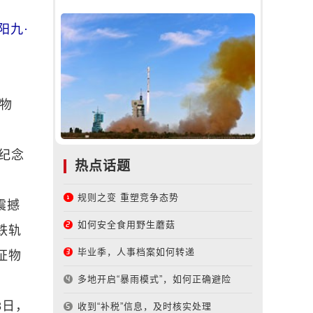
阳九·
博物
纪念
热点话题
。
规则之变 重塑竞争态势
震撼
如何安全食用野生蘑菇
铁轨
毕业季，人事档案如何转递
证物
多地开启“暴雨模式”，如何正确避险
8日，
收到“补税”信息，及时核实处理