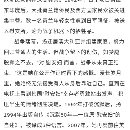
欧洲民众同样深受其害。1942年，日军攻占荷属
东印度后，大批荷兰籍侨民及西方国家民众被关进
集中营。数十名荷兰年轻女性遭到日军强征，被送
入慰安所，沦为战争机器下的牺牲品。
战争落幕，扬迁居澳大利亚并组建家庭，努力
回归普通人的生活。但战争留下的创伤，如梦魇一
般挥之不去。“对‘慰安妇’而言，战争从未真正结
束。”这是她在公开作证时留下的感慨。漫长岁月
里，她始终无法接受有人从身后靠近自己。直到在
电视上看到韩国“慰安妇”幸存者勇敢站出发声，积
压半生的情绪彻底决堤。1992年打破沉默后，扬
1994年出版自传《沉默50年—一位原“慰安妇”的
自述》，被译成6种语言。2007年，她再度前往美