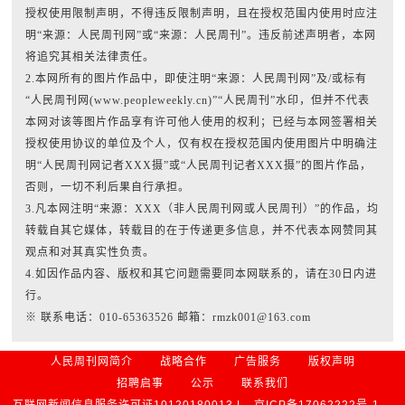
授权使用限制声明，不得违反限制声明，且在授权范围内使用时应注
明“来源：人民周刊网”或“来源：人民周刊”。违反前述声明者，本网
将追究其相关法律责任。
2.本网所有的图片作品中，即使注明“来源：人民周刊网”及/或标有
“人民周刊网(www.peopleweekly.cn)”“人民周刊”水印，但并不代表
本网对该等图片作品享有许可他人使用的权利；已经与本网签署相关
授权使用协议的单位及个人，仅有权在授权范围内使用图片中明确注
明“人民周刊网记者XXX摄”或“人民周刊记者XXX摄”的图片作品，
否则，一切不利后果自行承担。
3.凡本网注明“来源：XXX（非人民周刊网或人民周刊）”的作品，均
转载自其它媒体，转载目的在于传递更多信息，并不代表本网赞同其
观点和对其真实性负责。
4.如因作品内容、版权和其它问题需要同本网联系的，请在30日内进
行。
※ 联系电话：010-65363526 邮箱：rmzk001@163.com
人民周刊网简介
战略合作
广告服务
版权声明
招聘启事
公示
联系我们