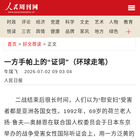
时政
评论
经济
党建
科学
文史
艺术
人物
教育
悦读
三农
舆情
健康
品牌
家风
地方
绿色
首页
>
好文荐读
> 正文
一方手帕上的“证词”（环球走笔）
牛瑞飞 2026-07-02 09:03:04
人民日报
二战结束后很长时间，人们以为“慰安妇”受害
者都是亚洲各国女性。1992年，69岁的荷兰老人
扬·鲁夫—奥赫恩在联合国人权委员会于日本东京
举办的战争受害女性国际听证会上，用一方泛黄的