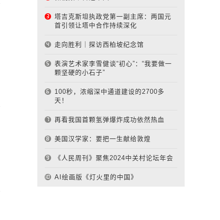
塔吉克斯坦执政党第一副主席：两国元
首引领让塔中合作持续深化
走向胜利｜探访西柏坡纪念馆
表演艺术家李雪健谈“初心”：“我要做一
颗坚硬的小石子”
100秒，浓缩深中通道建设的2700多
天！
再看我国首颗氢弹爆炸成功依然热血
美国汉学家：要把一生献给敦煌
《人民周刊》聚焦2024中关村论坛年会
AI绘画版《灯火里的中国》