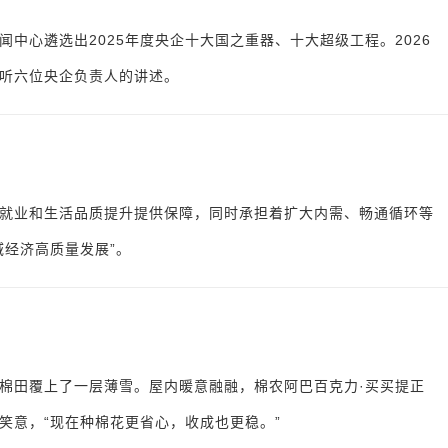
中心遴选出2025年度央企十大国之重器、十大超级工程。2026
听六位央企负责人的讲述。
就业和生活品质提升提供保障，同时承担着扩大内需、畅通循环等
域经济高质量发展”。
棉田覆上了一层薄雪。屋内暖意融融，棉农阿巴百克力·买买提正
笑意，“现在种棉花更省心，收成也更稳。”