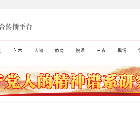
史
艺术
人物
教育
悦读
三农
舆情