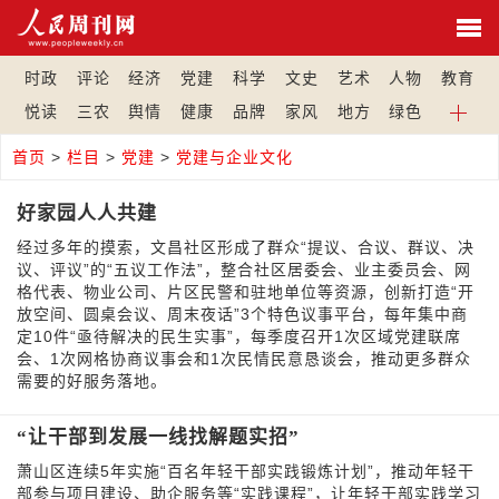
时政
评论
经济
党建
科学
文史
艺术
人物
教育
悦读
三农
舆情
健康
品牌
家风
地方
绿色
首页
>
栏目
>
党建
>
党建与企业文化
好家园人人共建
经过多年的摸索，文昌社区形成了群众“提议、合议、群议、决
议、评议”的“五议工作法”，整合社区居委会、业主委员会、网
格代表、物业公司、片区民警和驻地单位等资源，创新打造“开
放空间、圆桌会议、周末夜话”3个特色议事平台，每年集中商
定10件“亟待解决的民生实事”，每季度召开1次区域党建联席
会、1次网格协商议事会和1次民情民意恳谈会，推动更多群众
需要的好服务落地。
“让干部到发展一线找解题实招”
萧山区连续5年实施“百名年轻干部实践锻炼计划”，推动年轻干
部参与项目建设、助企服务等“实践课程”，让年轻干部实践学习