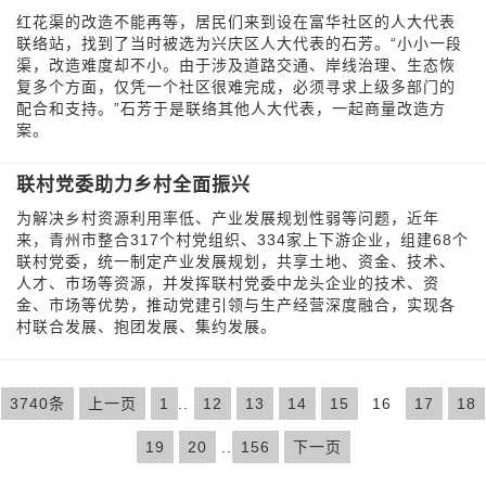
红花渠的改造不能再等，居民们来到设在富华社区的人大代表
联络站，找到了当时被选为兴庆区人大代表的石芳。“小小一段
渠，改造难度却不小。由于涉及道路交通、岸线治理、生态恢
复多个方面，仅凭一个社区很难完成，必须寻求上级多部门的
配合和支持。”石芳于是联络其他人大代表，一起商量改造方
案。
联村党委助力乡村全面振兴
为解决乡村资源利用率低、产业发展规划性弱等问题，近年
来，青州市整合317个村党组织、334家上下游企业，组建68个
联村党委，统一制定产业发展规划，共享土地、资金、技术、
人才、市场等资源，并发挥联村党委中龙头企业的技术、资
金、市场等优势，推动党建引领与生产经营深度融合，实现各
村联合发展、抱团发展、集约发展。
3740条
上一页
1
..
12
13
14
15
16
17
18
19
20
..
156
下一页