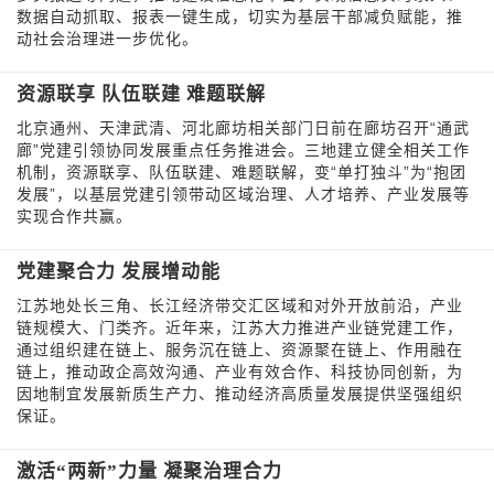
数据自动抓取、报表一键生成，切实为基层干部减负赋能，推
动社会治理进一步优化。
资源联享 队伍联建 难题联解
北京通州、天津武清、河北廊坊相关部门日前在廊坊召开“通武
廊”党建引领协同发展重点任务推进会。三地建立健全相关工作
机制，资源联享、队伍联建、难题联解，变“单打独斗”为“抱团
发展”，以基层党建引领带动区域治理、人才培养、产业发展等
实现合作共赢。
党建聚合力 发展增动能
江苏地处长三角、长江经济带交汇区域和对外开放前沿，产业
链规模大、门类齐。近年来，江苏大力推进产业链党建工作，
通过组织建在链上、服务沉在链上、资源聚在链上、作用融在
链上，推动政企高效沟通、产业有效合作、科技协同创新，为
因地制宜发展新质生产力、推动经济高质量发展提供坚强组织
保证。
激活“两新”力量 凝聚治理合力