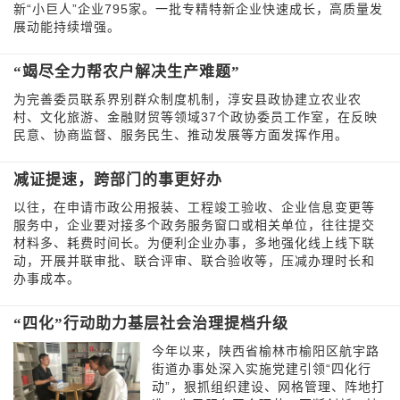
新“小巨人”企业795家。一批专精特新企业快速成长，高质量发
展动能持续增强。
“竭尽全力帮农户解决生产难题”
为完善委员联系界别群众制度机制，淳安县政协建立农业农
村、文化旅游、金融财贸等领域37个政协委员工作室，在反映
民意、协商监督、服务民生、推动发展等方面发挥作用。
减证提速，跨部门的事更好办
以往，在申请市政公用报装、工程竣工验收、企业信息变更等
服务中，企业要对接多个政务服务窗口或相关单位，往往提交
材料多、耗费时间长。为便利企业办事，多地强化线上线下联
动，开展并联审批、联合评审、联合验收等，压减办理时长和
办事成本。
“四化”行动助力基层社会治理提档升级
今年以来，陕西省榆林市榆阳区航宇路
街道办事处深入实施党建引领“四化行
动”，狠抓组织建设、网格管理、阵地打