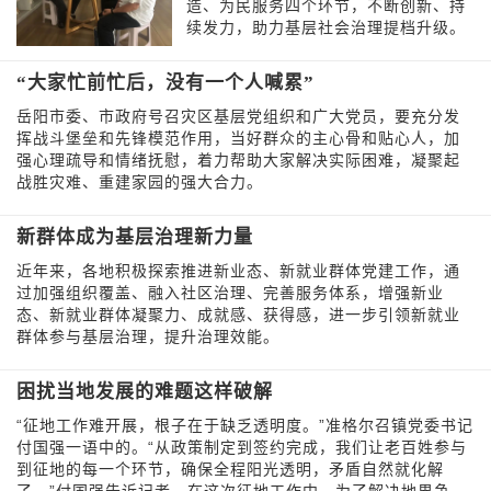
造、为民服务四个环节，不断创新、持
续发力，助力基层社会治理提档升级。
“大家忙前忙后，没有一个人喊累”
岳阳市委、市政府号召灾区基层党组织和广大党员，要充分发
挥战斗堡垒和先锋模范作用，当好群众的主心骨和贴心人，加
强心理疏导和情绪抚慰，着力帮助大家解决实际困难，凝聚起
战胜灾难、重建家园的强大合力。
新群体成为基层治理新力量
近年来，各地积极探索推进新业态、新就业群体党建工作，通
过加强组织覆盖、融入社区治理、完善服务体系，增强新业
态、新就业群体凝聚力、成就感、获得感，进一步引领新就业
群体参与基层治理，提升治理效能。
困扰当地发展的难题这样破解
“征地工作难开展，根子在于缺乏透明度。”准格尔召镇党委书记
付国强一语中的。“从政策制定到签约完成，我们让老百姓参与
到征地的每一个环节，确保全程阳光透明，矛盾自然就化解