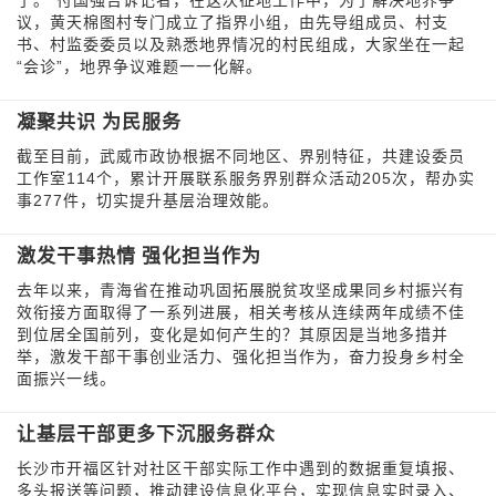
了。”付国强告诉记者，在这次征地工作中，为了解决地界争
议，黄天棉图村专门成立了指界小组，由先导组成员、村支
书、村监委委员以及熟悉地界情况的村民组成，大家坐在一起
“会诊”，地界争议难题一一化解。
凝聚共识 为民服务
截至目前，武威市政协根据不同地区、界别特征，共建设委员
工作室114个，累计开展联系服务界别群众活动205次，帮办实
事277件，切实提升基层治理效能。
激发干事热情 强化担当作为
去年以来，青海省在推动巩固拓展脱贫攻坚成果同乡村振兴有
效衔接方面取得了一系列进展，相关考核从连续两年成绩不佳
到位居全国前列，变化是如何产生的？其原因是当地多措并
举，激发干部干事创业活力、强化担当作为，奋力投身乡村全
面振兴一线。
让基层干部更多下沉服务群众
长沙市开福区针对社区干部实际工作中遇到的数据重复填报、
多头报送等问题，推动建设信息化平台，实现信息实时录入、