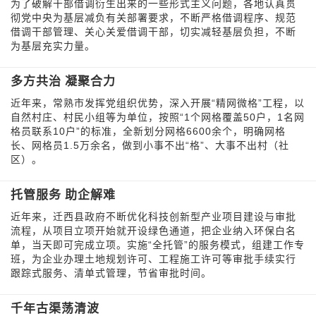
为了破解干部借调衍生出来的一些形式主义问题，各地认真贯
彻党中央为基层减负有关部署要求，不断严格借调程序、规范
借调干部管理、关心关爱借调干部，切实减轻基层负担，不断
为基层充实力量。
多方共治 凝聚合力
近年来，常熟市发挥党组织优势，深入开展“精网微格”工程，以
自然村庄、村民小组等为单位，按照“1个网格覆盖50户，1名网
格员联系10户”的标准，全新划分网格6600余个，明确网格
长、网格员1.5万余名，做到小事不出“格”、大事不出村（社
区）。
托管服务 助企解难
近年来，迁西县政府不断优化科技创新型产业项目建设与审批
流程，从项目立项开始就开设绿色通道，把企业纳入环保白名
单，当天即可完成立项。实施“全托管”的服务模式，组建工作专
班，为企业办理土地规划许可、工程施工许可等审批手续实行
跟踪式服务、清单式管理，节省审批时间。
千年古渠荡清波