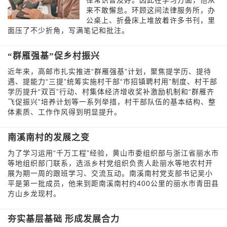
律常识普及好。因此在学习方面，他从
来不敢懈怠。环顾这间法律服务所，办
公桌上、折叠床上堆放着许多书刊，里
面压了不少折角，写满笔记和批注。
“群雁强基”促乡村振兴
近年来，高邮市扎实推进“群雁强基”计划，聚焦提学历、提待
遇、提能力“三提”统筹实施村干部“市招镇聘村用”制度、村干部
学历提升“双百”行动、村集体经济增收奖补激励机制和“群雁齐
飞促振兴”培养计划等一系列举措，村干部队伍的基本结构、整
体素质、工作作风得到明显提升。
南溪南村的发展之变
为了学习运用“千万工程”经验，黄山市委组织部与浙江省丽水市
等地组织部门联系，选派乡村党组织负责人赴丽水等地农村开
展为期一周的跟班学习、交流互动。南溪南村党支部书记吴小
平是第一批成员，他来到距南溪南村约400公里的丽水市青田县
方山乡龙现村。
夯实基层基础 形成发展合力