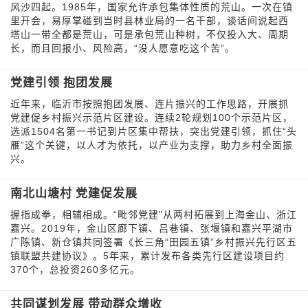
风沙四起。1985年，国家允许承包集体性质的荒山。一次在镇
里开会，易厚掌碰到当时县林业局的一名干部，谈话间说起西
塔山一带全都是荒山，可是承包荒山种树，不仅投入大、周期
长，而且回报小、风险高，“没人愿意吃这个苦”。
党建引领 抱团发展
近年来，临沂市按照抱团发展、连片振兴的工作思路，开展抓
党建促乡村振兴示范片区建设。连续2轮规划100个示范片区，
选派1504名第一书记到片区集中帮扶，突出党建引领，抓住“头
雁”这个关键，以人才为依托，以产业为支撑，助力乡村全面振
兴。
南北山塘村 党建促发展
握指成拳，相辅相成。“毗邻党建”从两村拓展到上海金山、浙江
嘉兴。2019年，金山区廊下镇、吕巷镇、张堰镇和嘉兴平湖市
广陈镇、新仓镇共同签署《长三角“田园五镇”乡村振兴先行区五
镇联盟共建协议》。5年来，累计发布各类先行区建设项目约
370个，总投资260多亿元。
共同谋划发展 带动群众增收