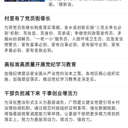
丽。”聂新说。
村里有了党员街巷长
为将党员街巷长制度落实落细，金乡县创新实施“三亮五争五必
到”机制：亮信息、亮身份、亮承诺；争做党的政策宣传员、矛
盾纠纷调解员、“一老一小”服务员、人居环境卫生员、应急安全
预警员；家有喜事必到、家有白事必到、家有留守必到、家有
矛盾必到、家有变故必到。
高标准高质量开展党纪学习教育
加强纪律建设是全面从严治党的治本之策。各地区精心组织实
施，加强督促落实，推动党纪学习教育走深走实。
干部负担减下来 干事创业增活力
为深化整治形式主义为基层减负，广西建立健全党建引领乡村
治理协调机制，通过规范村级组织证明事项、强化数据赋能、
增强基层统筹调度能力等举措，让基层干部把更多精力用到抓
落实上，努力为基层添动力、增活力、强效力。