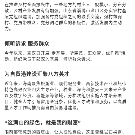
在推进乡村全面振兴中，一些地方的村庄人口规模小、分布分
散，乡村产业发展有待加强。山东省淄博市淄川区夯实农村基
层党组织建设，加强各村党组织之间的联系交流，强村帮弱
村、党员带群众，充分调动群众的积极性，激活发展内生动
力。
倾听诉求 服务群众
今年以来，宣汉县开展“走基层、听民意、汇众智、优作风”活
动，组织党员干部深入基层，倾听群众诉求。
为自贸港建设汇聚八方英才
近年来，海南聚焦旅游业、现代服务业、高新技术产业和热带
特色高效农业四大主导产业，种业、深海和航天三大未来产业
以及数字经济、新能源等领域，分梯次组织实施人才培养项
目，健全人才引育留用全链条，优化人才政策和服务，以高质
量人才工作助推海南自由贸易港建设。
“这满山的绿色，就是我的财富”
眼前郁郁葱葱的西塔山，让人很难想象，这里曾经岩石裸露、