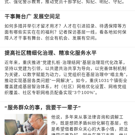
式、强化警示教育，推动党员干部学纪、知纪、明纪、守纪。
干事舞台广 发展空间足
如何多措并举引才留才用才？人才在引进招录、待遇保障等方
面有哪些实实在在的福利？记者探访基层一线，看各地如何保
障人才干事有舞台、创业有机会、发展有空间。
提高社区精细化治理、精准化服务水平
近年来，重庆推进“党建扎桩·治理结网”基层治理现代化改革，
坚持以党建为引领，以共建共治共享为导向，以完善体制机制
为关键，以数字赋能为动力，让党组织在基层治理中“唱主角”，
推动实现基层各类问题“一网解决”。如今，重庆1031个镇街全
覆盖建成基层智治体系，村（社区）网格优化设置、网格党组
织覆盖、社区专职网格员配备实现“3个100%”。
“服务群众的事，我要干一辈子”
他说，多年来从事法律咨询和调解工
作，既是想把矛盾纠纷化解在基层，也
是希望借着群众关心的大事小情，把法