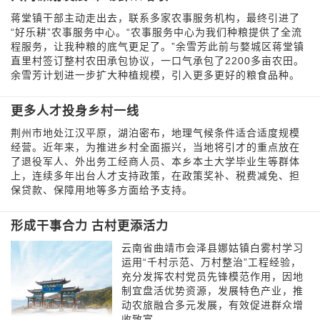
蒋堂镇干部主动走出去，联系多家农事服务机构，最终引进了
“好乐耕”农事服务中心。“农事服务中心为我们种粮提供了全流
程服务，让我种粮的底气更足了。”余雪芳此前与婺城区蒋堂镇
直里村签订整村农田承包协议，一口气承包了2200多亩农田。
余雪芳计划进一步扩大种植规模，引入更多更好的粮食品种。
更多人才投身乡村一线
荆州市地处江汉平原，湖泊密布，地理气候条件适合适度规模
经营。近年来，为推进乡村全面振兴，当地将引才的重点放在
了退役军人、外出务工经商人员、本乡本土大学毕业生等群体
上，连续多年出台人才支持政策，在政策奖补、税费减免、担
保贷款、保障用地等多方面给予支持。
形成干事合力 古村更添活力
云南省曲靖市会泽县娜姑镇白雾村学习
运用“千村示范、万村整治”工程经验，
充分发挥农村党员先锋模范作用，因地
制宜盘活优势资源，发展特色产业，推
动农旅融合多元发展，有效促进群众增
收致富。