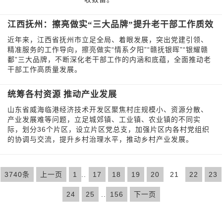
江西抚州：擦亮做实“三大品牌”提升老干部工作质效
近年来，江西省抚州市立足全局、着眼发展，突出党建引领、
精准服务的工作导向，擦亮做实“情系夕阳”“赣抚银晖”“银耀赣
鄱”三大品牌，不断深化老干部工作的内涵和底蕴，全面推动老
干部工作高质量发展。
统筹各村资源 推动产业发展
山东省威海临港经济技术开发区聚焦村庄规模小、资源分散、
产业发展难等问题，立足城郊镇、工业镇、农业镇的不同实
际，划分36个片区，设立片区党总支，加强片区内各村党组织
的协调与交流，提升乡村治理水平，推动乡村产业发展。
3740条
上一页
1
..
17
18
19
20
21
22
23
24
25
..
156
下一页