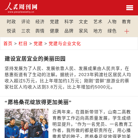
时政
评论
经济
党建
科学
文史
艺术
人物
教育
悦读
三农
舆情
健康
品牌
家风
地方
绿色
首页
>
栏目
>
党建
>
党建与企业文化
建设宜居宜业的美丽田园
坚持发展为了人民、发展依靠人民、发展成果由人民共享，在
慈惠街道有了生动的注解。据统计，2023年鸦渡社区居民人均
收入超过5万元，比上年增加约1万元；刚刚“尝鲜”旅游业的蔡
家社区人均收入达到3.8万元，比上年增加约5000元。
“愿格桑花绽放得更加美丽”
近两年来，在聂新带领下，山南二高教
育教学工作迈向高质量发展，学生成绩
明显提升。“作为一名党员、一名教育工
作者，我所做的都是职责所在，用心播
撒希望的种子，愿格桑花绽放得更加美