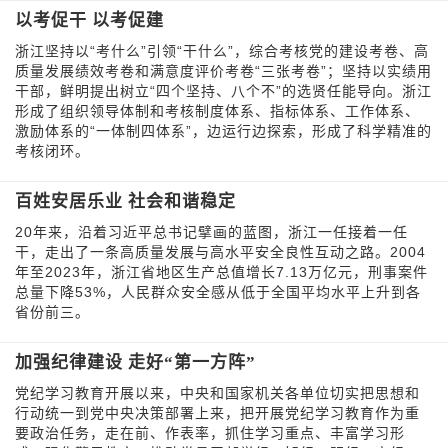
以考促干 以考促建
浙江坚持以“考什么”引领“干什么”，综合考核党的建设考卷、高
质量发展绩效考卷和满意度评价考卷“三张考卷”；坚持以实绩用
干部，鲜明提出树立“四个坚持、八个不”的选贤任能导向。浙江
形成了组织领导体制和考核制度体系、指标体系、工作体系、
激励体系的“一体制四体系”，边运行边探索，形成了科学精准的
考核闭环。
百姓安居乐业 社会和谐稳定
20年来，沿着习近平总书记擘画的蓝图，浙江一任接着一任
干，走出了一条高质量发展与高水平安全良性互动之路。2004
年至2023年，浙江省地区生产总值增长7.13万亿元，刑事案件
总量下降53%，人民群众安全感从低于全国平均水平上升到各
省份前三。
加强纪律建设 走好“第一方阵”
党纪学习教育开展以来，中央和国家机关各单位切实把思想和
行动统一到党中央决策部署上来，把开展党纪学习教育作为重
要政治任务，走在前、作表率，抓住学习重点、丰富学习形