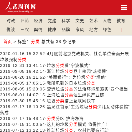
时政
评论
经济
党建
科学
文史
艺术
人物
教育
悦读
三农
舆情
健康
品牌
家风
地方
绿色
首页
>
标签：
分类
总共有 38 条记录
2020-01-16 15:32:52
·
4月底前北京党政机关、社会单位全面开展
垃圾强制
分类
2019-12-31 13:41:17
·
垃圾
分类
看“宁波模式”
2019-09-05 16:42:14
·
浙江垃圾
分类
登上校园“热搜榜”
2019-08-20 16:11:52
·
“美丽银行”：为垃圾
分类
“增值”
2019-08-05 17:05:15
·
我所见到的日本垃圾
分类
2019-08-05 15:29:05
·
营造垃圾
分类
的法治环境须落实“四个担当
2019-08-01 14:07:15
·
上海垃圾
分类
催生绿色产业链
2019-07-30 15:45:16
·
垃圾
分类
搭上互联网快车
2019-07-17 16:10:26
·
黑龙江首家“生活垃圾
分类
少儿互动体验馆”
落成
2019-07-17 15:48:17
·
分类
分区 护海净海
2019-07-15 11:03:54
·
这儿的垃圾
分类
模式 值得推广！
2019-07-12 13:22:13
·
推动垃圾
分类
，农村也要有行动