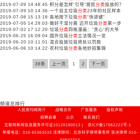
2019-07-09 14:48:45
·
积分是怎样“引导”居民
分类
投放的？
2019-07-09 10:14:36
·
一个自主垃圾
分类
23年的社区样本
2019-07-08 15:13:18
·
各地按下垃圾
分类
“快进键”
2019-07-05 14:28:03
·
做好干湿分离 迈开垃圾
分类
第一步
2019-07-02 17:12:20
·
垃圾
分类
四格漫画：“贪心”的大爷
2019-06-25 16:09:04
·
国外垃圾
分类
立法情况一览
2019-06-20 10:11:01
·
混合投放垃圾将处以罚款
2019-06-06 10:14:22
·
农村垃圾
分类
各地妙招集锦
38条
上一页
1
2
下一页
频道总排行
人民周刊网简介
战略合作
广告服务
版权声明
招聘启事
公示
联系我们
互联网新闻信息服务许可证10120180013 |
京ICP备17062222号-1
举报电话：010-65363533 法律顾问：北京科宇律师事务所 张冰律师 010-