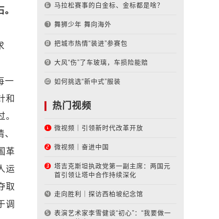
马拉松赛事的白金标、金标都是啥？
石。
舞狮少年 舞向海外
把城市热情“装进”参赛包
求
大风“伤”了车玻璃，车损险能赔
每一
如何挑选“新中式”服装
针和
热门视频
过。
微视频｜引领新时代改革开放
情、
微视频｜奋进中国
国革
塔吉克斯坦执政党第一副主席：两国元
人运
首引领让塔中合作持续深化
夺取
走向胜利｜探访西柏坡纪念馆
于调
表演艺术家李雪健谈“初心”：“我要做一