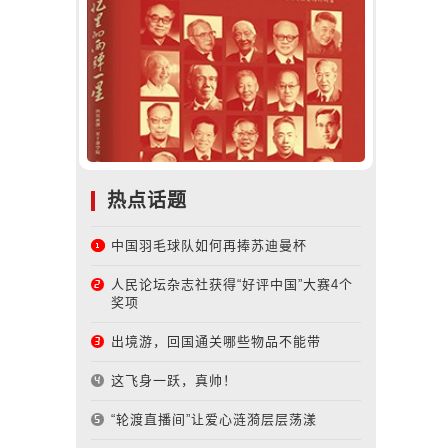
热点话题
中国羽毛球队如何再捧苏迪曼杯
人民论坛杂志社获得“好评中国”大赛4个
奖项
出境游，回国通关哪些物品不能带
这飞身一跃，真帅！
“轮渡直播间”让爱心涟漪层层荡漾