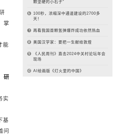
颗坚硬的小石子”
研
100秒，浓缩深中通道建设的2700多
天！
，掌
再看我国首颗氢弹爆炸成功依然热血
美国汉学家：要把一生献给敦煌
才能
《人民周刊》直击2024中关村论坛年会
现场
AI绘画版《灯火里的中国》
、研
务实
下基
着问