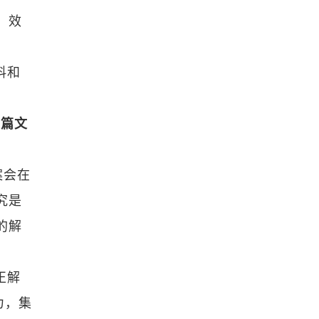
、效
料和
半篇文
案会在
究是
的解
正解
力，集