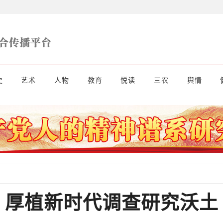
史
艺术
人物
教育
悦读
三农
舆情
厚植新时代调查研究沃土