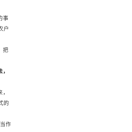
的事
农户
，把
法，
来，
式的
究当作