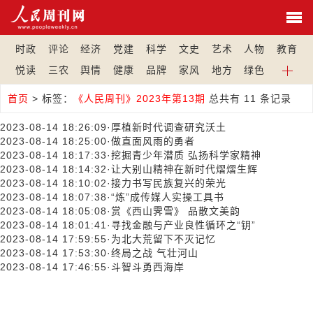
时政
评论
经济
党建
科学
文史
艺术
人物
教育
悦读
三农
舆情
健康
品牌
家风
地方
绿色
首页
>
标签：
《人民周刊》2023年第13期
总共有 11 条记录
2023-08-14 18:26:09
·
厚植新时代调查研究沃土
2023-08-14 18:25:00
·
做直面风雨的勇者
2023-08-14 18:17:33
·
挖掘青少年潜质 弘扬科学家精神
2023-08-14 18:14:32
·
让大别山精神在新时代熠熠生辉
2023-08-14 18:10:02
·
接力书写民族复兴的荣光
2023-08-14 18:07:38
·
“炼”成传媒人实操工具书
2023-08-14 18:05:08
·
赏《西山霁雪》 品散文美韵
2023-08-14 18:01:41
·
寻找金融与产业良性循环之“钥”
2023-08-14 17:59:55
·
为北大荒留下不灭记忆
2023-08-14 17:53:30
·
终局之战 气壮河山
2023-08-14 17:46:55
·
斗智斗勇西海岸