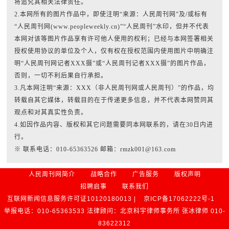
将追究其相关法律责任。
2.本网所有的图片作品中，即使注明“来源：人民周刊网”及/或标有
“人民周刊网(www.peopleweekly.cn)”“人民周刊”水印，但并不代表
本网对该等图片作品享有许可他人使用的权利；已经与本网签署相关
授权使用协议的单位及个人，仅有权在授权范围内使用图片中明确注
明“人民周刊网记者XXX摄”或“人民周刊记者XXX摄”的图片作品，
否则，一切不利后果自行承担。
3.凡本网注明“来源：XXX（非人民周刊网或人民周刊）”的作品，均
转载自其它媒体，转载目的在于传递更多信息，并不代表本网赞同其
观点和对其真实性负责。
4.如因作品内容、版权和其它问题需要同本网联系的，请在30日内进
行。
※ 联系电话：010-65363526 邮箱：rmzk001@163.com
人民周刊网简介
战略合作
广告服务
版权声明
招聘启事
联系我们
互联网新闻信息服务许可证10120180013 |
京ICP备17062222号-1
举报电话：010-65363533 法律顾问：北京科宇律师事务所 张冰律师 010-
83622312