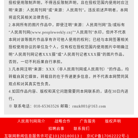
授权使用限制声明，不得违反限制声明，且在授权范围内使用时应注
明“来源：人民周刊网”或“来源：人民周刊”。违反前述声明者，本网
将追究其相关法律责任。
2.本网所有的图片作品中，即使注明“来源：人民周刊网”及/或标有
“人民周刊网(www.peopleweekly.cn)”“人民周刊”水印，但并不代表
本网对该等图片作品享有许可他人使用的权利；已经与本网签署相关
授权使用协议的单位及个人，仅有权在授权范围内使用图片中明确注
明“人民周刊网记者XXX摄”或“人民周刊记者XXX摄”的图片作品，
否则，一切不利后果自行承担。
3.凡本网注明“来源：XXX（非人民周刊网或人民周刊）”的作品，均
转载自其它媒体，转载目的在于传递更多信息，并不代表本网赞同其
观点和对其真实性负责。
4.如因作品内容、版权和其它问题需要同本网联系的，请在30日内进
行。
※ 联系电话：010-65363526 邮箱：rmzk001@163.com
人民周刊网简介
战略合作
广告服务
版权声明
招聘启事
联系我们
互联网新闻信息服务许可证10120180013 |
京ICP备17062222号-1