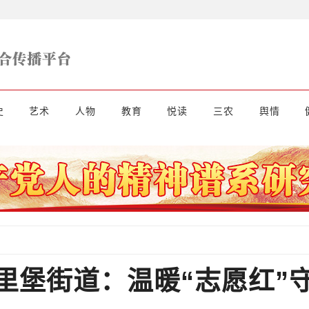
史
艺术
人物
教育
悦读
三农
舆情
里堡街道：温暖“志愿红”守