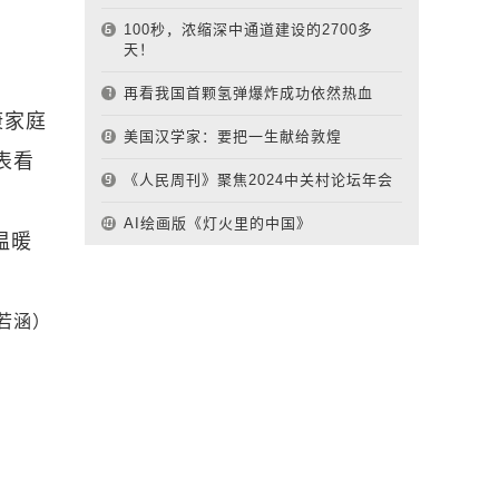
100秒，浓缩深中通道建设的2700多
天！
再看我国首颗氢弹爆炸成功依然热血
康家庭
美国汉学家：要把一生献给敦煌
表看
《人民周刊》聚焦2024中关村论坛年会
AI绘画版《灯火里的中国》
温暖
若涵）