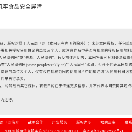
筑牢食品安全屏障
有作品，版权均属于人民周刊网（本网另有声明的除外）；未经本网授权，任何单
签署相关授权使用协议的单位及个人，应注意作品中是否有相应的授权使用限制
人民周刊网”或“来源：人民周刊”。违反前述声明者，本网将追究其相关法律责
民周刊网(www.peopleweekly.cn)”“人民周刊”水印，但并不代表本网对
协议的单位及个人，仅有权在授权范围内使用图片中明确注明“人民周刊网记
利后果自行承担。
作品，均转载自其它媒体，转载目的在于传递更多信息，并不代表本网赞同其观点
日内进行。
周刊网简介
战略合作
广告服务
版权声明
招聘启事
联
互联网新闻信息服务许可证10120180013 |
京ICP备17062222号-1