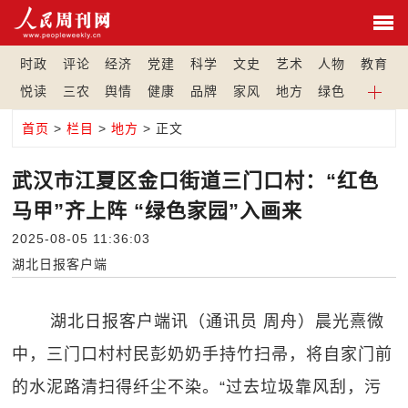
时政
评论
经济
党建
科学
文史
艺术
人物
教育
悦读
三农
舆情
健康
品牌
家风
地方
绿色
首页
>
栏目
>
地方
> 正文
武汉市江夏区金口街道三门口村：“红色
马甲”齐上阵 “绿色家园”入画来
2025-08-05 11:36:03
湖北日报客户端
湖北日报客户端讯（通讯员 周舟）晨光熹微
中，三门口村村民彭奶奶手持竹扫帚，将自家门前
的水泥路清扫得纤尘不染。“过去垃圾靠风刮，污