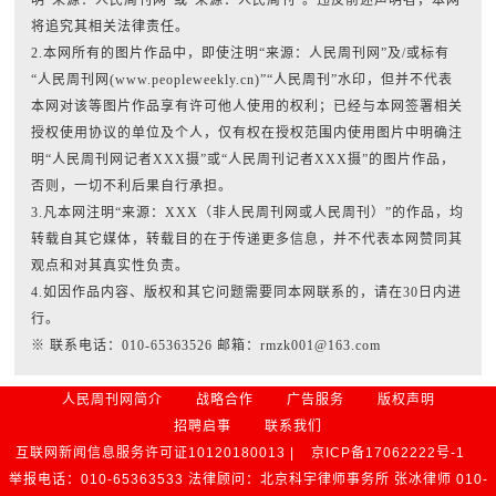
明“来源：人民周刊网”或“来源：人民周刊”。违反前述声明者，本网
将追究其相关法律责任。
2.本网所有的图片作品中，即使注明“来源：人民周刊网”及/或标有
“人民周刊网(www.peopleweekly.cn)”“人民周刊”水印，但并不代表
本网对该等图片作品享有许可他人使用的权利；已经与本网签署相关
授权使用协议的单位及个人，仅有权在授权范围内使用图片中明确注
明“人民周刊网记者XXX摄”或“人民周刊记者XXX摄”的图片作品，
否则，一切不利后果自行承担。
3.凡本网注明“来源：XXX（非人民周刊网或人民周刊）”的作品，均
转载自其它媒体，转载目的在于传递更多信息，并不代表本网赞同其
观点和对其真实性负责。
4.如因作品内容、版权和其它问题需要同本网联系的，请在30日内进
行。
※ 联系电话：010-65363526 邮箱：rmzk001@163.com
人民周刊网简介
战略合作
广告服务
版权声明
招聘启事
联系我们
互联网新闻信息服务许可证10120180013 |
京ICP备17062222号-1
举报电话：010-65363533 法律顾问：北京科宇律师事务所 张冰律师 010-