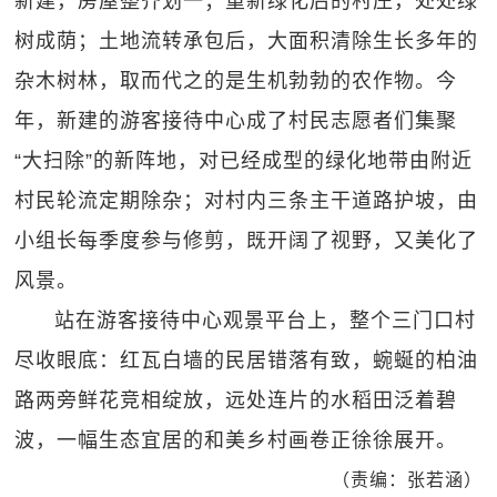
新建，房屋整齐划一；重新绿化后的村庄，处处绿
树成荫；土地流转承包后，大面积清除生长多年的
杂木树林，取而代之的是生机勃勃的农作物。今
年，新建的游客接待中心成了村民志愿者们集聚
“大扫除”的新阵地，对已经成型的绿化地带由附近
村民轮流定期除杂；对村内三条主干道路护坡，由
小组长每季度参与修剪，既开阔了视野，又美化了
风景。
站在游客接待中心观景平台上，整个三门口村
尽收眼底：红瓦白墙的民居错落有致，蜿蜒的柏油
路两旁鲜花竞相绽放，远处连片的水稻田泛着碧
波，一幅生态宜居的和美乡村画卷正徐徐展开。
（责编：张若涵）