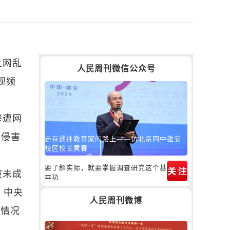
上网乱
人民周刊微信公众号
视频
惨遭网
重侵害
走在通往教育家的路上——访北京四中雄安
校区校长黄春
要了解实际，就要掌握调查研究这个基
破未成
本功
，中央
人民周刊微博
新情况