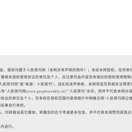
有作品，版权均属于人民周刊网（本网另有声明的除外）；未经本网授权，任何单
签署相关授权使用协议的单位及个人，应注意作品中是否有相应的授权使用限制
人民周刊网”或“来源：人民周刊”。违反前述声明者，本网将追究其相关法律责
民周刊网(www.peopleweekly.cn)”“人民周刊”水印，但并不代表本网对
协议的单位及个人，仅有权在授权范围内使用图片中明确注明“人民周刊网记
利后果自行承担。
作品，均转载自其它媒体，转载目的在于传递更多信息，并不代表本网赞同其观点
日内进行。