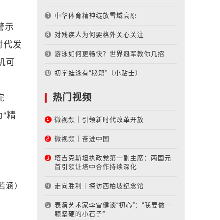
中华体育精神绽放雪域高原
警示
对残疾人为何要格外关心关注
时代发
游泳如何更畅快？世界冠军教你几招
机可
初学蛙泳有“秘籍”（小贴士）
热门视频
完
“精
微视频｜引领新时代改革开放
微视频｜奋进中国
塔吉克斯坦执政党第一副主席：两国元
首引领让塔中合作持续深化
若涵）
走向胜利｜探访西柏坡纪念馆
表演艺术家李雪健谈“初心”：“我要做一
颗坚硬的小石子”