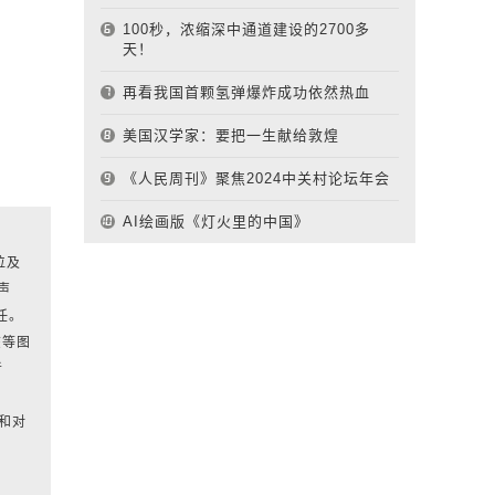
100秒，浓缩深中通道建设的2700多
天！
再看我国首颗氢弹爆炸成功依然热血
美国汉学家：要把一生献给敦煌
《人民周刊》聚焦2024中关村论坛年会
AI绘画版《灯火里的中国》
位及
声
任。
该等图
者
和对