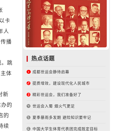
张
以卡
年人
来传播
热点话题
题。跳
成都世运会静待启幕
各主体
提质增效，建设现代化人民城市
对新
精彩世运会，我们准备好了
信办的
世运会入蜀 烟火气更足
店的
夏季暴雨多发期 避险知识要牢记
持续
中国大学生体育代表团完成既定目标