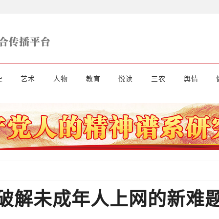
史
艺术
人物
教育
悦读
三农
舆情
破解未成年人上网的新难