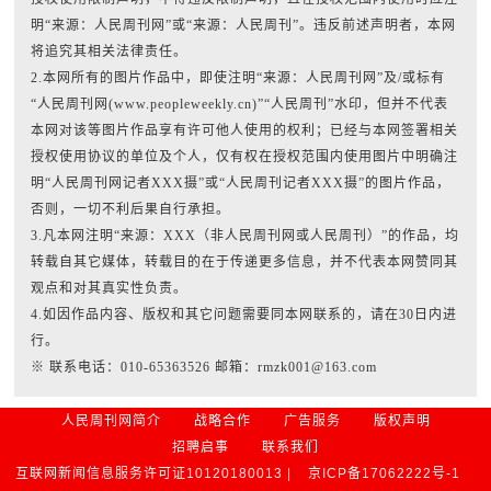
明“来源：人民周刊网”或“来源：人民周刊”。违反前述声明者，本网
将追究其相关法律责任。
2.本网所有的图片作品中，即使注明“来源：人民周刊网”及/或标有
“人民周刊网(www.peopleweekly.cn)”“人民周刊”水印，但并不代表
本网对该等图片作品享有许可他人使用的权利；已经与本网签署相关
授权使用协议的单位及个人，仅有权在授权范围内使用图片中明确注
明“人民周刊网记者XXX摄”或“人民周刊记者XXX摄”的图片作品，
否则，一切不利后果自行承担。
3.凡本网注明“来源：XXX（非人民周刊网或人民周刊）”的作品，均
转载自其它媒体，转载目的在于传递更多信息，并不代表本网赞同其
观点和对其真实性负责。
4.如因作品内容、版权和其它问题需要同本网联系的，请在30日内进
行。
※ 联系电话：010-65363526 邮箱：rmzk001@163.com
人民周刊网简介
战略合作
广告服务
版权声明
招聘启事
联系我们
互联网新闻信息服务许可证10120180013 |
京ICP备17062222号-1