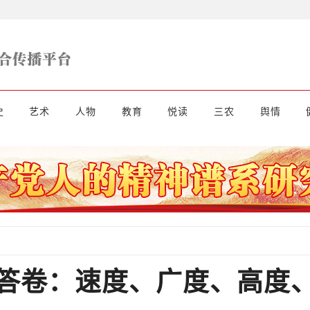
史
艺术
人物
教育
悦读
三农
舆情
长答卷：速度、广度、高度