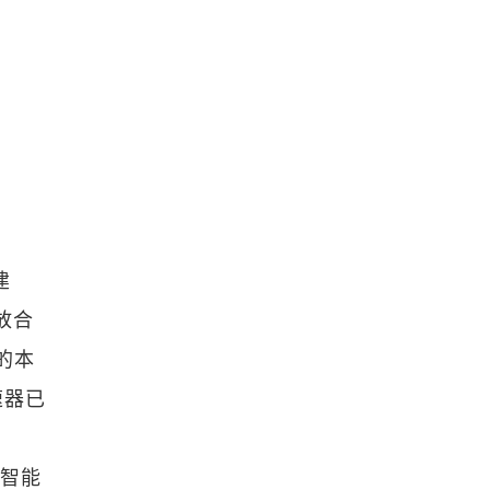
建
放合
的本
速器已
研智能