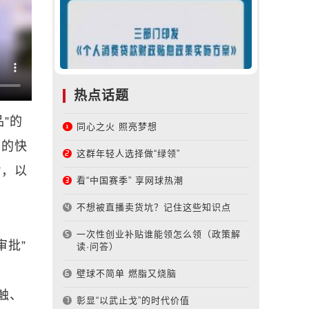
热点话题
”的
同心之火 照亮梦想
术的快
这群年轻人选择做“绿领”
”，以
看“中国赛季” 享网球热潮
。
不想被直播卖货坑？记住这些知识点
一次性创业补贴谁能领怎么领（政策解
审批”
读·问答）
壁球不简单 燃脂又烧脑
触、
彰显“以武止戈”的时代价值