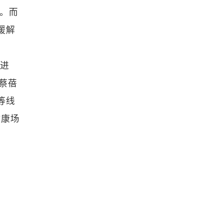
时。而
缓解
断进
蔡蓓
等线
健康场