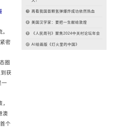
天！
摄
再看我国首颗氢弹爆炸成功依然热血
美国汉学家：要把一生献给敦煌
流。
《人民周刊》聚焦2024中关村论坛年会
的紧密
AI绘画版《灯火里的中国》
态圈
点到获
是一
策，
港澳
为首个