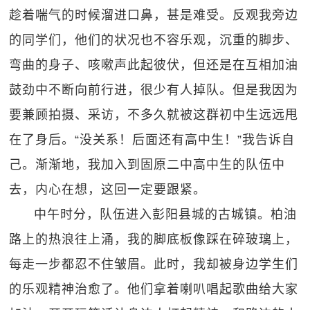
趁着喘气的时候溜进口鼻，甚是难受。反观我旁边
的同学们，他们的状况也不容乐观，沉重的脚步、
弯曲的身子、咳嗽声此起彼伏，但还是在互相加油
鼓劲中不断向前行进，很少有人掉队。但是我因为
要兼顾拍摄、采访，不多久就被这群初中生远远甩
在了身后。“没关系！后面还有高中生！”我告诉自
己。渐渐地，我加入到固原二中高中生的队伍中
去，内心在想，这回一定要跟紧。
中午时分，队伍进入彭阳县城的古城镇。柏油
路上的热浪往上涌，我的脚底板像踩在碎玻璃上，
每走一步都忍不住皱眉。此时，我却被身边学生们
的乐观精神治愈了。他们拿着喇叭唱起歌曲给大家