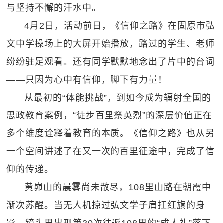
与坚持不懈的汗水中。
4月2日，活动前日，《信仰之路》在固原市弘
文中学操场上的大屏开始播放，路过的学生、老师
纷纷驻足观看。还有同学默默地念出了片中的台词
——只因为心中有信仰，脚下有力量！
从最初的“体能挑战”，到如今成为辐射全国的
思政教育案例，“徒步百里祭英烈”的深层价值正在
多个维度诠释着教育的本质。《信仰之路》也从另
一个空间讲述了在又一次的百里征途中，完成了信
仰的传递。
黄峁山的晨雾尚未散尽，108里山路在朝霞中
渐次苏醒。当无人机掠过弘文学子肩扛红旗的身
影，镜头里出现第30次往返108里的“成人礼”落下