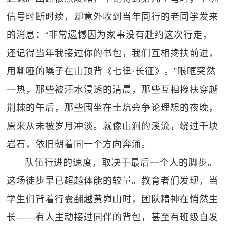
信号时断时续，却意外收到当年同行的老同学发来
的消息：“非常遗憾因为家事没有赴约这次行走，
还记得当年我接过你的书包，我们互相搀扶前进，
用嘶哑的嗓子在山顶背《七律·长征》。”眼眶突然
一热，那些被汗水浸透的清晨，那些互相搀扶穿越
荆棘的午后，那些围坐在土炕旁争论理想的夜晚，
原来从未被岁月冲淡。就像山涧的溪流，绕过千块
岩石，依旧朝着同一个方向奔涌。
队伍行进的速度，取决于最后一个人的脚步。
这场徒步早已超越体能的较量。教育者们发现，当
学生们背着行囊翻越黄峁山时，团队精神在悄然生
长——有人主动接过同伴的背包，甚至有班级自发