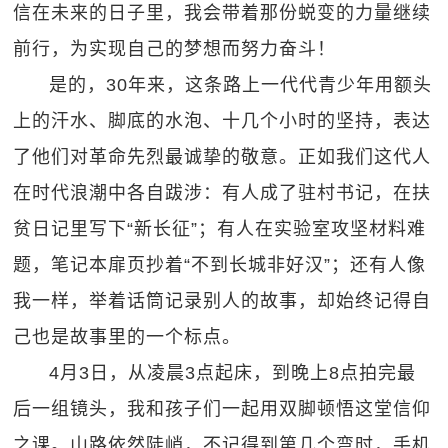
信在未来的日子里，我会带着那份蜕变的力量继续
前行，为实现自己的梦想而努力奋斗！
是的，30年来，这条路上一代代青少年用额头
上的汗水、脚底的水泡、十几个小时的坚持，表达
了他们对革命先烈最诚挚的敬意。正如我们这代人
在时代浪潮中各自跋涉：有人成了驻村书记，在扶
贫日记里写下“新长征”；有人在实验室攻坚材料难
题，笔记本扉页抄着“不到长城非好汉”；还有人像
我一样，举着话筒记录别人的故事，却始终记得自
己也是故事里的一个标点。
4月3日，从凌晨3点起床，到晚上8点拍完最
后一组镜头，我和孩子们一起用双脚顿悟这堂信仰
之课。山路依然陡峭，不记得到第几个弯时，手机