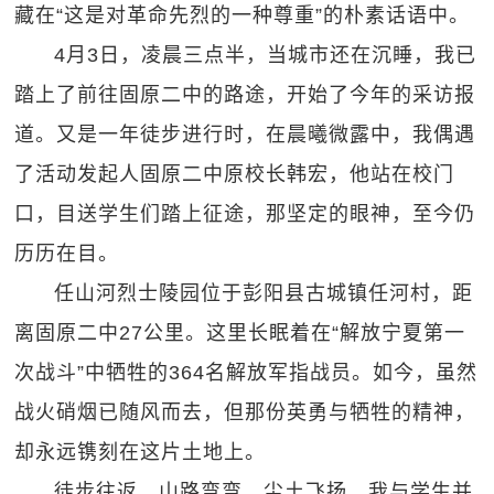
藏在“这是对革命先烈的一种尊重”的朴素话语中。
4月3日，凌晨三点半，当城市还在沉睡，我已
踏上了前往固原二中的路途，开始了今年的采访报
道。又是一年徒步进行时，在晨曦微露中，我偶遇
了活动发起人固原二中原校长韩宏，他站在校门
口，目送学生们踏上征途，那坚定的眼神，至今仍
历历在目。
任山河烈士陵园位于彭阳县古城镇任河村，距
离固原二中27公里。这里长眠着在“解放宁夏第一
次战斗”中牺牲的364名解放军指战员。如今，虽然
战火硝烟已随风而去，但那份英勇与牺牲的精神，
却永远镌刻在这片土地上。
徒步往返，山路弯弯，尘土飞扬。我与学生并