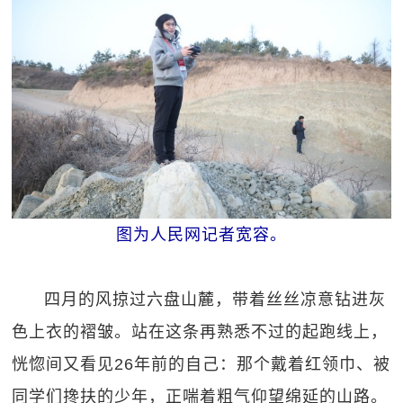
图为人民网记者宽容。
四月的风掠过六盘山麓，带着丝丝凉意钻进灰
色上衣的褶皱。站在这条再熟悉不过的起跑线上，
恍惚间又看见26年前的自己：那个戴着红领巾、被
同学们搀扶的少年，正喘着粗气仰望绵延的山路。