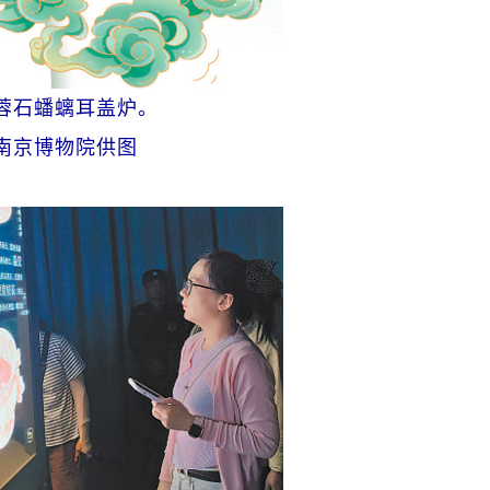
蓉石蟠螭耳盖炉。
南京博物院供图