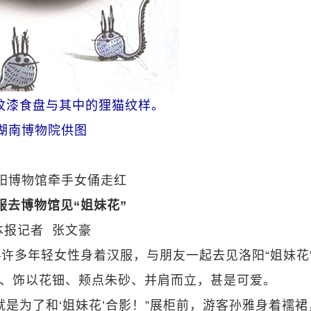
猫纹漆食盘与其中的狸猫纹样。
湖南博物院供图
阳博物馆牵手女俑走红
服去博物馆见“姐妹花”
本报记者 张文豪
许多年轻女性身着汉服，与朋友一起去见洛阳“姐妹花
髻、饰以花钿、颊点朱砂、并肩而立，甚是可爱。
是为了和‘姐妹花’合影！”展柜前，游客孙雅身着襦裙