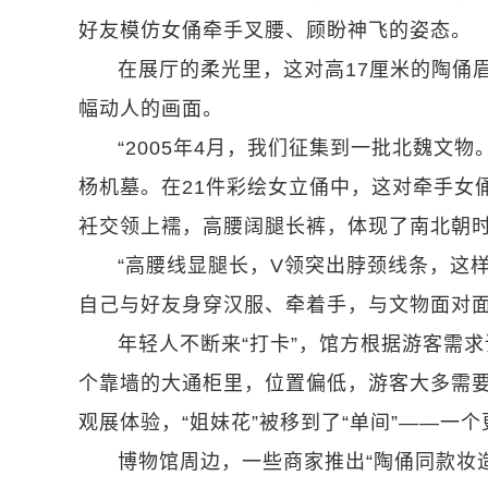
好友模仿女俑牵手叉腰、顾盼神飞的姿态。
在展厅的柔光里，这对高17厘米的陶俑
幅动人的画面。
“2005年4月，我们征集到一批北魏文
杨机墓。在21件彩绘女立俑中，这对牵手女
衽交领上襦，高腰阔腿长裤，体现了南北朝
“高腰线显腿长，V领突出脖颈线条，这
自己与好友身穿汉服、牵着手，与文物面对面
年轻人不断来“打卡”，馆方根据游客需求
个靠墙的大通柜里，位置偏低，游客大多需要
观展体验，“姐妹花”被移到了“单间”——一
博物馆周边，一些商家推出“陶俑同款妆