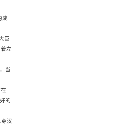
构成一
大臣
身着左
说，当
放在一
更好的
人穿汉