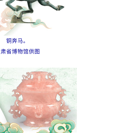
铜奔马。
甘肃省博物馆供图