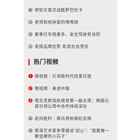
郑钦文首次战胜萨巴伦卡
老项和他钟爱的嗒嗒球
夏季行车隐患多，安全驾驶有诀窍
发挥品牌优势 彰显社会责任
热门视频
微视频｜引领新时代改革开放
微视频｜奋进中国
塔吉克斯坦执政党第一副主席：两国元
首引领让塔中合作持续深化
走向胜利｜探访西柏坡纪念馆
表演艺术家李雪健谈“初心”：“我要做一
颗坚硬的小石子”