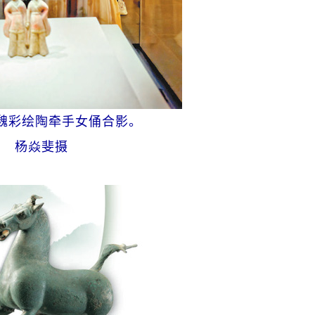
魏彩绘陶牵手女俑合影。
杨焱斐摄