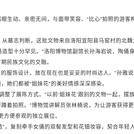
眉眼生动、亲密无间，与面带笑容、“比心”拍照的游客
物。从墓志判断，这批文物来自洛阳宜阳县马窑村的北魏
俑造型十分罕见。”洛阳博物馆副馆长孙海岩说，陶俑
时期民族文化的交融。
样的服饰设计，放在现在也是妥妥的时尚达人。”孙雅
，她们都被“姐妹花”的美好情感深深感染。
调整了展陈方式。“以前‘姐妹花’跟别的文物一起，摆
蹲着拍照。”博物馆讲解员张林楠说，为让游客获得
个更方便参观的独立展位。
造”，复刻牵手女俑的双髻发型和花钿妆容，契合年轻