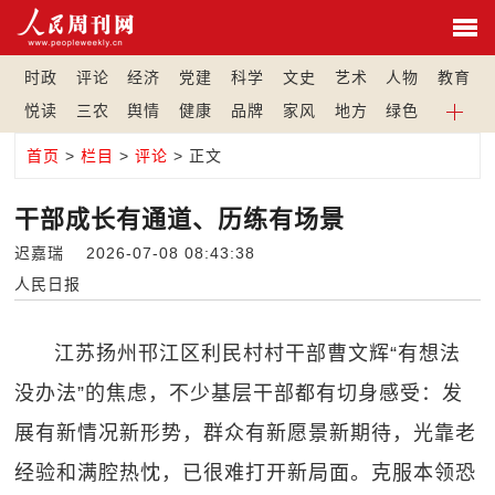
时政
评论
经济
党建
科学
文史
艺术
人物
教育
悦读
三农
舆情
健康
品牌
家风
地方
绿色
首页
>
栏目
>
评论
> 正文
干部成长有通道、历练有场景
迟嘉瑞 2026-07-08 08:43:38
人民日报
江苏扬州邗江区利民村村干部曹文辉“有想法
没办法”的焦虑，不少基层干部都有切身感受：发
展有新情况新形势，群众有新愿景新期待，光靠老
经验和满腔热忱，已很难打开新局面。克服本领恐