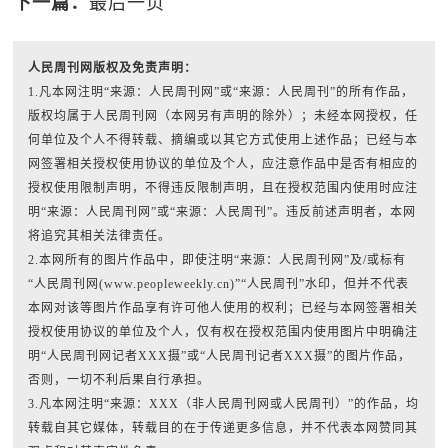
下一篇：
最后一页
人民周刊网版权及免责声明：
1.凡本网注明“来源：人民周刊网”或“来源：人民周刊”的所有作品，
版权均属于人民周刊网（本网另有声明的除外）；未经本网授权，任
何单位及个人不得转载、摘编或以其它方式使用上述作品；已经与本
网签署相关授权使用协议的单位及个人，应注意作品中是否有相应的
授权使用限制声明，不得违反限制声明，且在授权范围内使用时应注
明“来源：人民周刊网”或“来源：人民周刊”。违反前述声明者，本网
将追究其相关法律责任。
2.本网所有的图片作品中，即使注明“来源：人民周刊网”及/或标有
“人民周刊网(www.peopleweekly.cn)”“人民周刊”水印，但并不代表
本网对该等图片作品享有许可他人使用的权利；已经与本网签署相关
授权使用协议的单位及个人，仅有权在授权范围内使用图片中明确注
明“人民周刊网记者XXX摄”或“人民周刊记者XXX摄”的图片作品，
否则，一切不利后果自行承担。
3.凡本网注明“来源：XXX（非人民周刊网或人民周刊）”的作品，均
转载自其它媒体，转载目的在于传递更多信息，并不代表本网赞同其