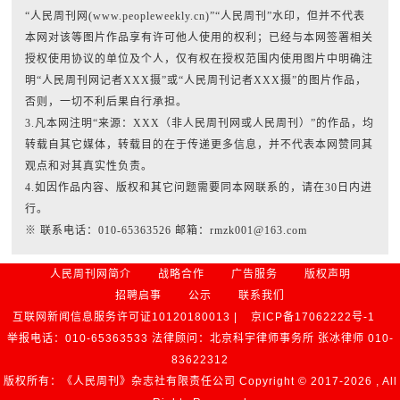
“人民周刊网(www.peopleweekly.cn)”“人民周刊”水印，但并不代表
本网对该等图片作品享有许可他人使用的权利；已经与本网签署相关
授权使用协议的单位及个人，仅有权在授权范围内使用图片中明确注
明“人民周刊网记者XXX摄”或“人民周刊记者XXX摄”的图片作品，
否则，一切不利后果自行承担。
3.凡本网注明“来源：XXX（非人民周刊网或人民周刊）”的作品，均
转载自其它媒体，转载目的在于传递更多信息，并不代表本网赞同其
观点和对其真实性负责。
4.如因作品内容、版权和其它问题需要同本网联系的，请在30日内进
行。
※ 联系电话：010-65363526 邮箱：rmzk001@163.com
人民周刊网简介
战略合作
广告服务
版权声明
招聘启事
公示
联系我们
互联网新闻信息服务许可证10120180013 |
京ICP备17062222号-1
举报电话：010-65363533 法律顾问：北京科宇律师事务所 张冰律师 010-
83622312
版权所有：《人民周刊》杂志社有限责任公司 Copyright © 2017-
2026 , All