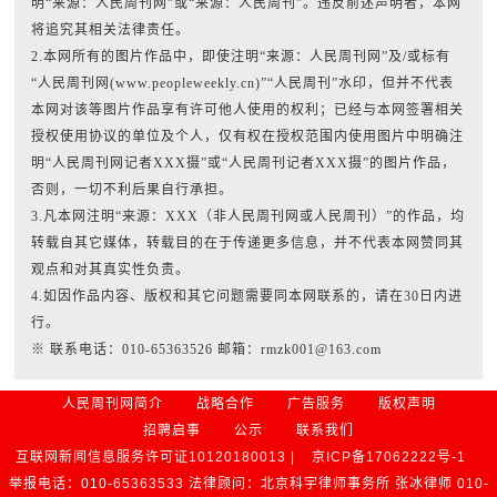
明“来源：人民周刊网”或“来源：人民周刊”。违反前述声明者，本网
将追究其相关法律责任。
2.本网所有的图片作品中，即使注明“来源：人民周刊网”及/或标有
“人民周刊网(www.peopleweekly.cn)”“人民周刊”水印，但并不代表
本网对该等图片作品享有许可他人使用的权利；已经与本网签署相关
授权使用协议的单位及个人，仅有权在授权范围内使用图片中明确注
明“人民周刊网记者XXX摄”或“人民周刊记者XXX摄”的图片作品，
否则，一切不利后果自行承担。
3.凡本网注明“来源：XXX（非人民周刊网或人民周刊）”的作品，均
转载自其它媒体，转载目的在于传递更多信息，并不代表本网赞同其
观点和对其真实性负责。
4.如因作品内容、版权和其它问题需要同本网联系的，请在30日内进
行。
※ 联系电话：010-65363526 邮箱：rmzk001@163.com
人民周刊网简介
战略合作
广告服务
版权声明
招聘启事
公示
联系我们
互联网新闻信息服务许可证10120180013 |
京ICP备17062222号-1
举报电话：010-65363533 法律顾问：北京科宇律师事务所 张冰律师 010-