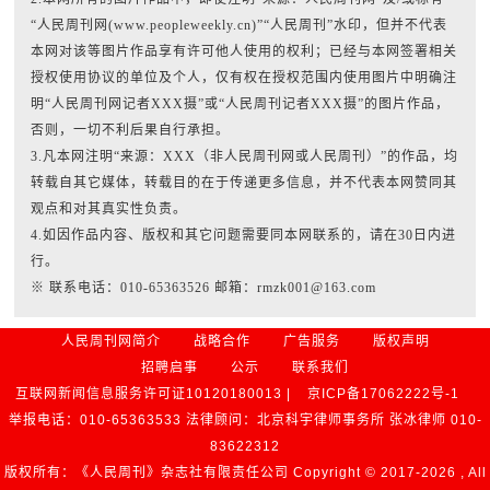
“人民周刊网(www.peopleweekly.cn)”“人民周刊”水印，但并不代表
本网对该等图片作品享有许可他人使用的权利；已经与本网签署相关
授权使用协议的单位及个人，仅有权在授权范围内使用图片中明确注
明“人民周刊网记者XXX摄”或“人民周刊记者XXX摄”的图片作品，
否则，一切不利后果自行承担。
3.凡本网注明“来源：XXX（非人民周刊网或人民周刊）”的作品，均
转载自其它媒体，转载目的在于传递更多信息，并不代表本网赞同其
观点和对其真实性负责。
4.如因作品内容、版权和其它问题需要同本网联系的，请在30日内进
行。
※ 联系电话：010-65363526 邮箱：rmzk001@163.com
人民周刊网简介
战略合作
广告服务
版权声明
招聘启事
公示
联系我们
互联网新闻信息服务许可证10120180013 |
京ICP备17062222号-1
举报电话：010-65363533 法律顾问：北京科宇律师事务所 张冰律师 010-
83622312
版权所有：《人民周刊》杂志社有限责任公司 Copyright © 2017-
2026 , All