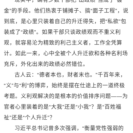
现实中，确有少数干部把“出政绩”当成了“镀
金”的手段。他们热衷于铺摊子、搞“面子工程”，说
到底，是心里只装着自己的升迁得失，把“私欲”包
装成了“政绩”。如果干部只谈政绩观而不重义利
观，就容易沦为精致的利己主义者，工作全凭算
计。如此一来，心中全被个人升迁欲和各种名利场
充斥，外化出来的政绩必然错位。
古人云：“德者本也，财者末也。”千百年来，
“义”与“利”的博弈，始终是摆在仕途上的一道终极
考题。义利观解决的是根本的价值排序问题——为
官者心里装着的是“大我”还是“小我”？是“百姓福
祉”还是“个人升迁”？
习近平总书记曾多次强调，“衡量党性强弱的