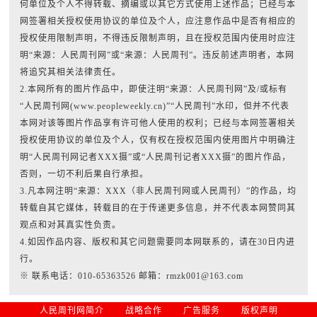
何单位及个人不得转载、摘编或以其它方式使用上述作品；已经与本
网签署相关授权使用协议的单位及个人，应注意作品中是否有相应的
授权使用限制声明，不得违反限制声明，且在授权范围内使用时应注
明“来源：人民周刊网”或“来源：人民周刊”。违反前述声明者，本网
将追究其相关法律责任。
2.本网所有的图片作品中，即使注明“来源：人民周刊网”及/或标有
“人民周刊网(www.peopleweekly.cn)”“人民周刊”水印，但并不代表
本网对该等图片作品享有许可他人使用的权利；已经与本网签署相关
授权使用协议的单位及个人，仅有权在授权范围内使用图片中明确注
明“人民周刊网记者XXX摄”或“人民周刊记者XXX摄”的图片作品，
否则，一切不利后果自行承担。
3.凡本网注明“来源：XXX（非人民周刊网或人民周刊）”的作品，均
转载自其它媒体，转载目的在于传递更多信息，并不代表本网赞同其
观点和对其真实性负责。
4.如因作品内容、版权和其它问题需要同本网联系的，请在30日内进
行。
※ 联系电话：010-65363526 邮箱：rmzk001@163.com
人民周刊网简介
战略合作
广告服务
版权声明