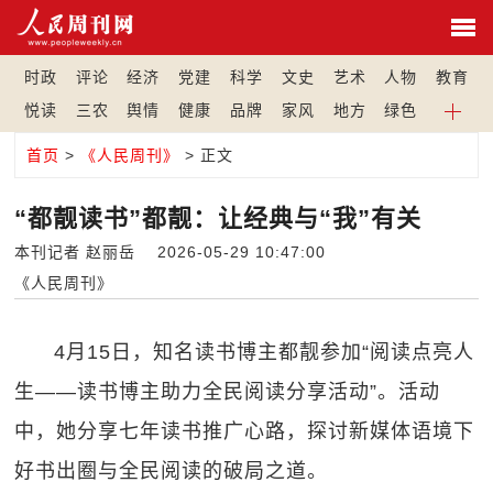
时政
评论
经济
党建
科学
文史
艺术
人物
教育
悦读
三农
舆情
健康
品牌
家风
地方
绿色
首页
>
《人民周刊》
> 正文
“都靓读书”都靓：让经典与“我”有关
本刊记者 赵丽岳 2026-05-29 10:47:00
《人民周刊》
4月15日，知名读书博主都靓参加“阅读点亮人
生——读书博主助力全民阅读分享活动”。活动
中，她分享七年读书推广心路，探讨新媒体语境下
好书出圈与全民阅读的破局之道。