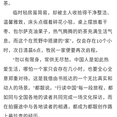
茶。
临时毡房虽简易，却被主人收拾得干净整洁、
温馨雅致，床头点缀着碎花小毯，桌上摆放着干
枣、包尔萨克油果子，热气腾腾的奶茶充满生活气
息。而这个在荒野中搭建的“家”，仅会存在10个小
时，次日清晨6点，牧民一家便要再次启程。
“勿以有限身，常供无尽愁。中国人是如此热
爱生活，哪怕一个家只会存在几小时，也要全心全
意郑重对待。这是我借由书抵达的一个无比真实和
动人的场景。”都靓说。“行读中国”每一段旅程，都
如同与全国各地的读者共同完成一场文化探访，而
在拍摄途中与各地读者的相遇，都成为都靓创作路
上最珍贵的经历。