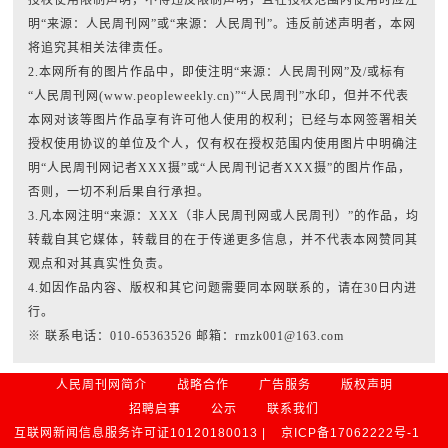
明“来源：人民周刊网”或“来源：人民周刊”。违反前述声明者，本网
将追究其相关法律责任。
2.本网所有的图片作品中，即使注明“来源：人民周刊网”及/或标有
“人民周刊网(www.peopleweekly.cn)”“人民周刊”水印，但并不代表
本网对该等图片作品享有许可他人使用的权利；已经与本网签署相关
授权使用协议的单位及个人，仅有权在授权范围内使用图片中明确注
明“人民周刊网记者XXX摄”或“人民周刊记者XXX摄”的图片作品，
否则，一切不利后果自行承担。
3.凡本网注明“来源：XXX（非人民周刊网或人民周刊）”的作品，均
转载自其它媒体，转载目的在于传递更多信息，并不代表本网赞同其
观点和对其真实性负责。
4.如因作品内容、版权和其它问题需要同本网联系的，请在30日内进
行。
※ 联系电话：010-65363526 邮箱：rmzk001@163.com
人民周刊网简介
战略合作
广告服务
版权声明
招聘启事
公示
联系我们
互联网新闻信息服务许可证10120180013 |
京ICP备17062222号-1