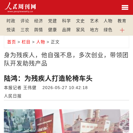
时政
评论
经济
党建
科学
文史
艺术
人物
教育
悦读
三农
舆情
健康
品牌
家风
地方
绿色
首页
>
栏目
>
人物
> 正文
身为残疾人，他自强不息，多次创业，带领团
队开发助残产品
陆鸿：为残疾人打造轮椅车头
本报记者 王伟健 2026-05-27 10:42:18
人民日报