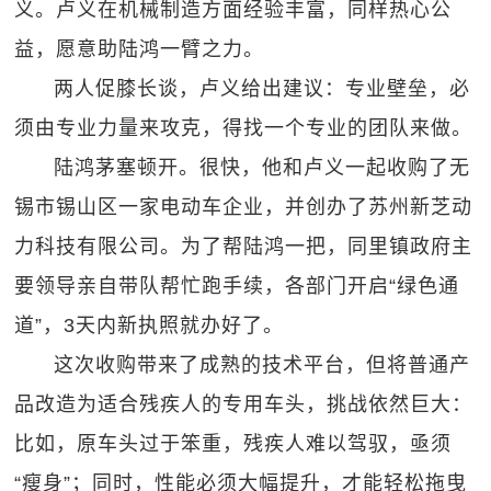
义。卢义在机械制造方面经验丰富，同样热心公
益，愿意助陆鸿一臂之力。
两人促膝长谈，卢义给出建议：专业壁垒，必
须由专业力量来攻克，得找一个专业的团队来做。
陆鸿茅塞顿开。很快，他和卢义一起收购了无
锡市锡山区一家电动车企业，并创办了苏州新芝动
力科技有限公司。为了帮陆鸿一把，同里镇政府主
要领导亲自带队帮忙跑手续，各部门开启“绿色通
道”，3天内新执照就办好了。
这次收购带来了成熟的技术平台，但将普通产
品改造为适合残疾人的专用车头，挑战依然巨大：
比如，原车头过于笨重，残疾人难以驾驭，亟须
“瘦身”；同时，性能必须大幅提升，才能轻松拖曳