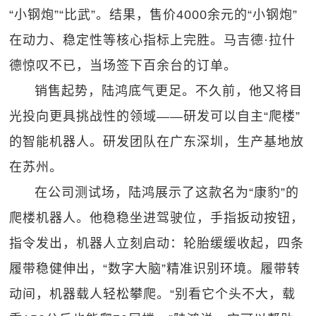
“小钢炮”“比武”。结果，售价4000余元的“小钢炮”
在动力、稳定性等核心指标上完胜。马吉德·拉什
德惊叹不已，当场签下百余台的订单。
销售起势，陆鸿底气更足。不久前，他又将目
光投向更具挑战性的领域——研发可以自主“爬楼”
的智能机器人。研发团队在广东深圳，生产基地放
在苏州。
在公司测试场，陆鸿展示了这款名为“康豹”的
爬楼机器人。他稳稳坐进驾驶位，手指扳动按钮，
指令发出，机器人立刻启动：轮胎缓缓收起，四条
履带稳健伸出，“数字大脑”精准识别环境。履带转
动间，机器载人轻松攀爬。“别看它个头不大，载